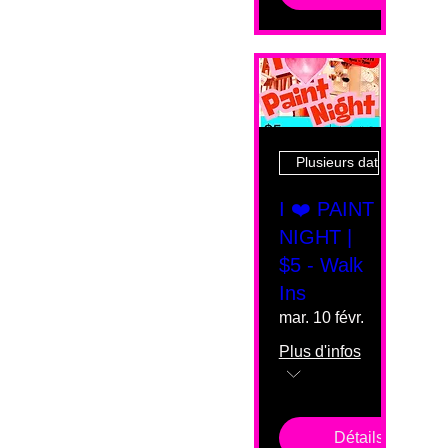
Plusieurs dates
I ❤️ PAINT
NIGHT |
$5 - Walk
Ins
mar. 10 févr.
Plus d'infos
Détails