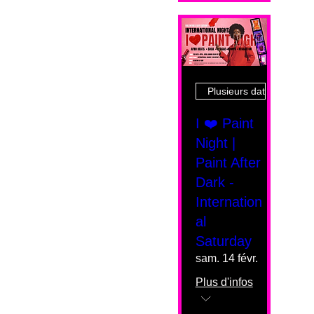
Plusieurs dates
I ❤️ Paint
Night |
Paint After
Dark -
Internation
al
Saturday
sam. 14 févr.
Plus d'infos