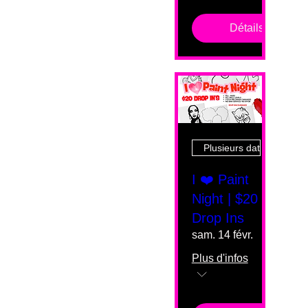
Détails
Plusieurs dates
I ❤️ Paint
Night | $20
Drop Ins
sam. 14 févr.
Plus d'infos