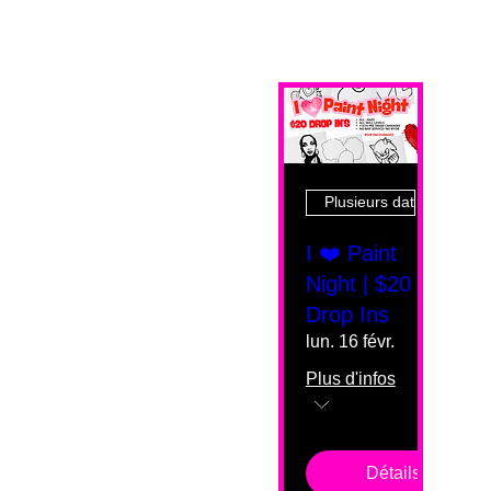
Plusieurs dates
I ❤️ Paint
Night | $20
Drop Ins
lun. 16 févr.
Plus d'infos
Détails