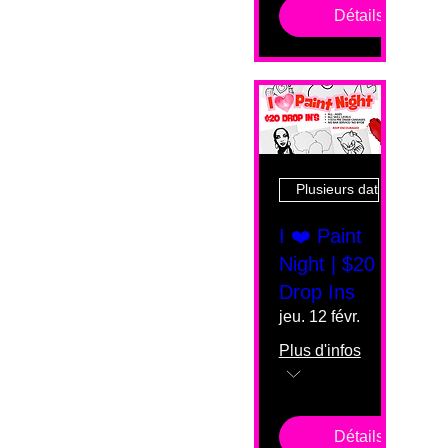
Détails
Plusieurs dates
I ❤️ Paint
Night | $20
Drop Ins
jeu. 12 févr.
Plus d'infos
Détails