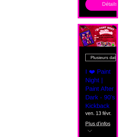
Détails
Plusieurs dates
I ❤️ Paint
Night |
Paint After
Dark - 90's
Kickback
ven. 13 févr.
Plus d'infos