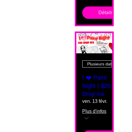
Détails
Plusieurs dates
I ❤️ Paint
Night | $20
Drop Ins
ven. 13 févr.
Plus d'infos