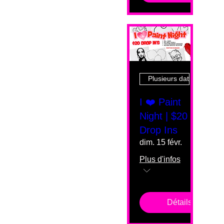
Plusieurs dates
I ❤️ Paint
Night | $20
Drop Ins
dim. 15 févr.
Plus d'infos
Détails