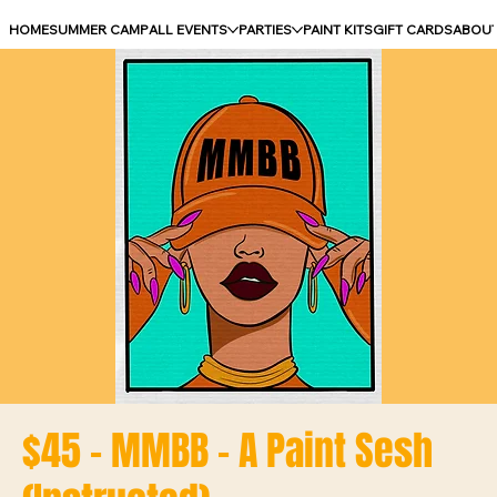
HOME
SUMMER CAMP
ALL EVENTS
PARTIES
PAINT KITS
GIFT CARDS
ABOU
$45 - MMBB - A Paint Sesh