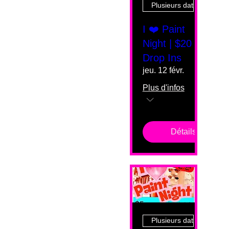
Plusieurs dates
I ❤️ Paint
Night | $20
Drop Ins
jeu. 12 févr.
Plus d'infos
Détails
Plusieurs dates