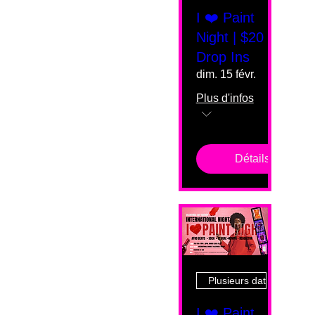
I ❤️ Paint
Night | $20
Drop Ins
dim. 15 févr.
Plus d'infos
Détails
Plusieurs dates
I ❤️ Paint