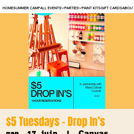
HOME
SUMMER CAMP
ALL EVENTS
PARTIES
PAINT KITS
GIFT CARDS
ABOU
$5 Tuesdays - Drop In’s
Canvas
mar. 17 juin
  |  