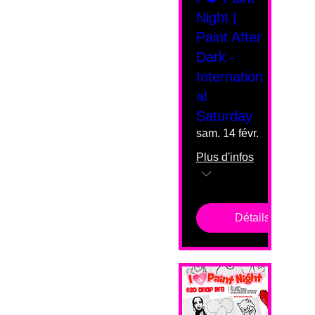
Night |
Paint After
Dark -
Internation
al
Saturday
sam. 14 févr.
Plus d'infos
Détails