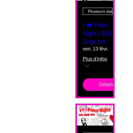
Plusieurs dates
I ❤️ Paint
Night | $20
Drop Ins
ven. 13 févr.
Plus d'infos
Détails