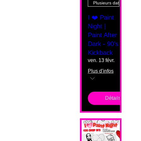
Plusieurs dates
I ❤️ Paint
Night |
Paint After
Dark - 90's
Kickback
ven. 13 févr.
Plus d'infos
Détails