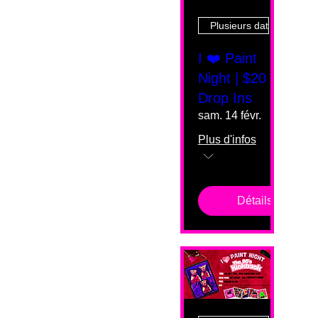
Plusieurs dates
I ❤️ Paint
Night | $20
Drop Ins
sam. 14 févr.
Plus d'infos
Détails