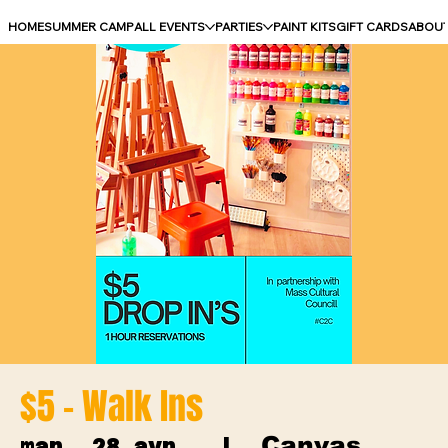
HOME
SUMMER CAMP
ALL EVENTS
PARTIES
PAINT KITS
GIFT CARDS
ABOU
$5 - Walk Ins
Canvas
mar. 28 avr.
  |  