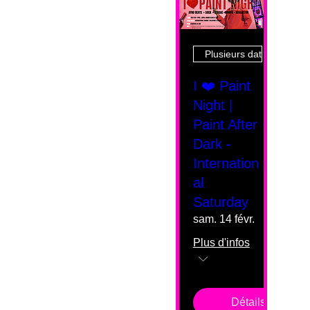
Plusieurs dates
I ❤️ Paint
Night |
Paint After
Dark -
Internation
al
Saturday
sam. 14 févr.
Plus d'infos
Détails