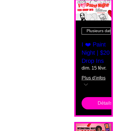
Plusieurs dates
I ❤️ Paint
Night | $20
Drop Ins
dim. 15 févr.
Plus d'infos
Détails