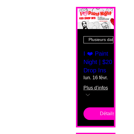
Plusieurs dates
I ❤️ Paint
Night | $20
Drop Ins
lun. 16 févr.
Plus d'infos
Détails