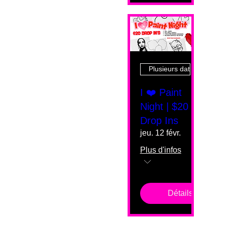
Plusieurs dates
I ❤️ Paint
Night | $20
Drop Ins
jeu. 12 févr.
Plus d'infos
Détails