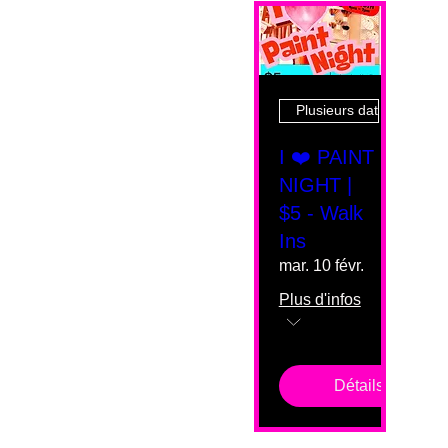
Plusieurs dates
I ❤️ PAINT
NIGHT |
$5 - Walk
Ins
mar. 10 févr.
Plus d'infos
Détails