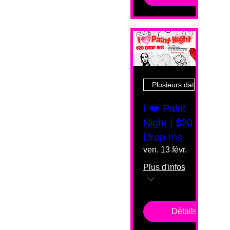
Plusieurs dates
I ❤️ Paint
Night | $20
Drop Ins
ven. 13 févr.
Plus d'infos
Détails