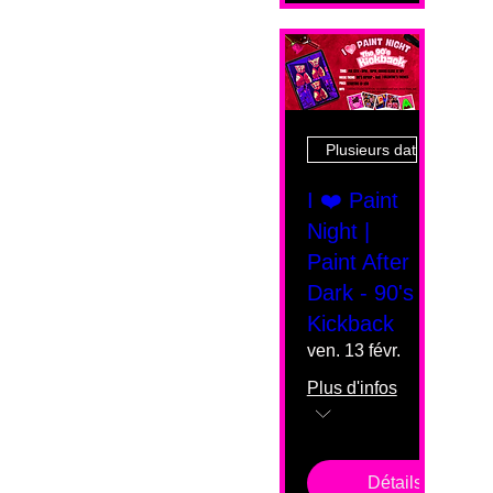
Plusieurs dates
I ❤️ Paint
Night |
Paint After
Dark - 90's
Kickback
ven. 13 févr.
Plus d'infos
Détails