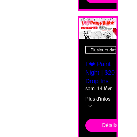
Plusieurs dates
I ❤️ Paint
Night | $20
Drop Ins
sam. 14 févr.
Plus d'infos
Détails