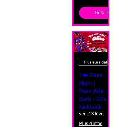
Détails
Plusieurs dates
I ❤️ Paint
Night |
Paint After
Dark - 90's
Kickback
ven. 13 févr.
Plus d'infos