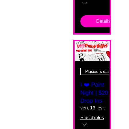
Détails
Plusieurs dates
I ❤️ Paint
Night | $20
Drop Ins
ven. 13 févr.
Plus d'infos