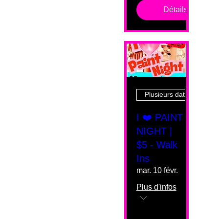
Détails
Plusieurs dates
I ❤️ PAINT
NIGHT |
$5 - Walk
Ins
mar. 10 févr.
Plus d'infos