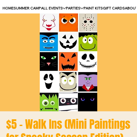
HOME
SUMMER CAMP
ALL EVENTS
PARTIES
PAINT KITS
GIFT CARDS
ABOU
$5 - Walk Ins (Mini Paintings