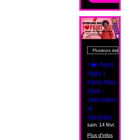
Plusieurs dates
I ❤️ Paint
Night |
Paint After
Dark -
Internation
al
Saturday
sam. 14 févr.
Plus d'infos