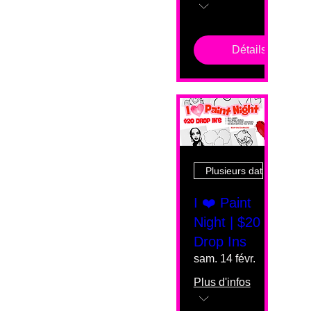
Détails
Plusieurs dates
I ❤️ Paint
Night | $20
Drop Ins
sam. 14 févr.
Plus d'infos