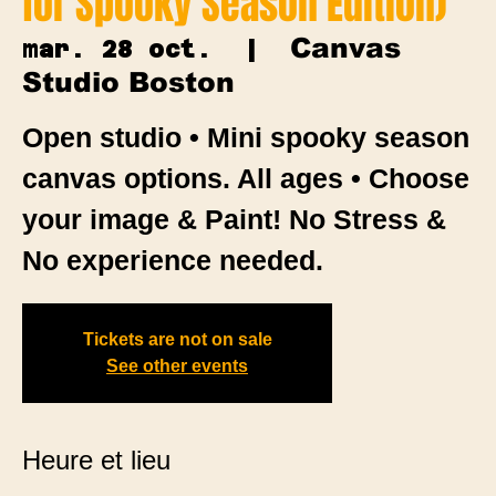
for Spooky Season Edition)
Canvas
mar. 28 oct.
  |  
Studio Boston
Open studio • Mini spooky season
canvas options. All ages • Choose
your image & Paint! No Stress &
No experience needed.
Tickets are not on sale
See other events
Heure et lieu