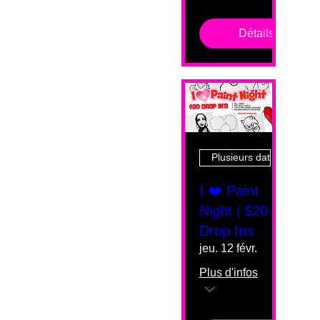
Détails
Plusieurs dates
I ❤️ Paint
Night | $20
Drop Ins
jeu. 12 févr.
Plus d'infos