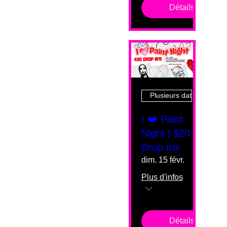
Détails
Plusieurs dates
I ❤️ Paint
Night | $20
Drop Ins
dim. 15 févr.
Plus d'infos
Détails