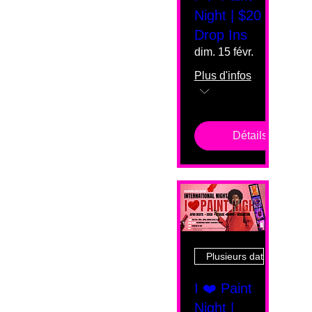
Night | $20
Drop Ins
dim. 15 févr.
Plus d'infos
Détails
Plusieurs dates
I ❤️ Paint
Night |