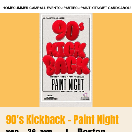
HOME
SUMMER CAMP
ALL EVENTS
PARTIES
PAINT KITS
GIFT CARDS
ABOU
90's Kickback - Paint Night
Boston
ven. 26 avr.
  |  