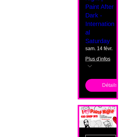
Paint After
Dark -
Internation
al
Saturday
sam. 14 févr.
Plus d'infos
Détails