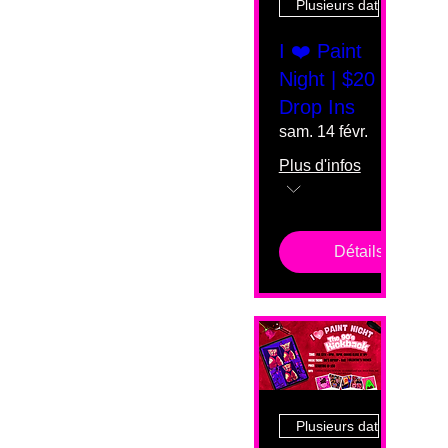
Plusieurs dates
I ❤️ Paint
Night | $20
Drop Ins
sam. 14 févr.
Plus d'infos
Détails
Plusieurs dates