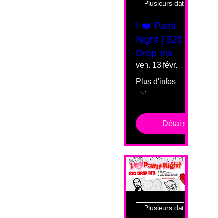
Plusieurs dates
I ❤️ Paint
Night | $20
Drop Ins
ven. 13 févr.
Plus d'infos
Détails
Plusieurs dates