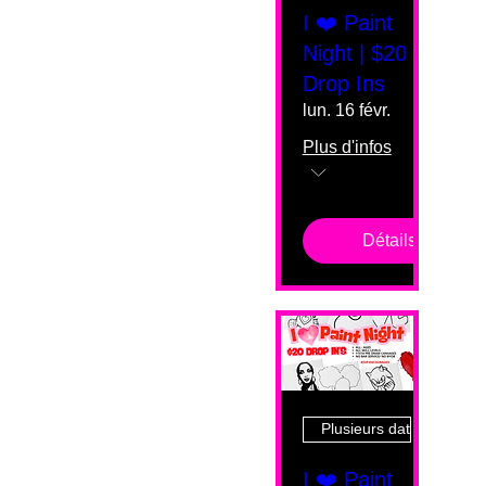
I ❤️ Paint
Night | $20
Drop Ins
lun. 16 févr.
Plus d'infos
Détails
Plusieurs dates
I ❤️ Paint