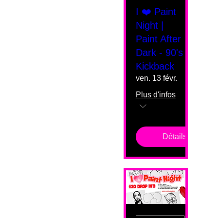
I ❤️ Paint
Night |
Paint After
Dark - 90's
Kickback
ven. 13 févr.
Plus d'infos
Détails