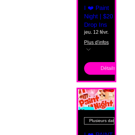
I ❤️ Paint
Night | $20
Drop Ins
jeu. 12 févr.
Plus d'infos
Détails
Plusieurs dates
I ❤️ PAINT