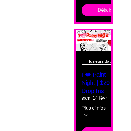
Détails
Plusieurs dates
I ❤️ Paint
Night | $20
Drop Ins
sam. 14 févr.
Plus d'infos