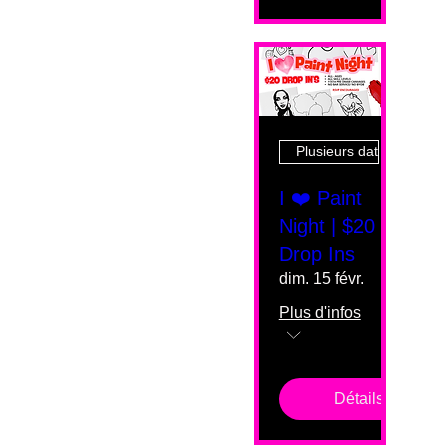
Plusieurs dates
I ❤️ Paint
Night | $20
Drop Ins
dim. 15 févr.
Plus d'infos
Détails