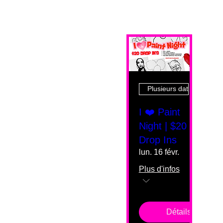
Plusieurs dates
I ❤️ Paint
Night | $20
Drop Ins
lun. 16 févr.
Plus d'infos
Détails