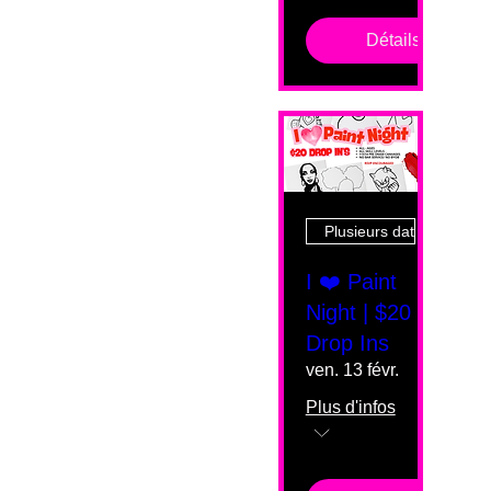
Détails
Plusieurs dates
I ❤️ Paint
Night | $20
Drop Ins
ven. 13 févr.
Plus d'infos