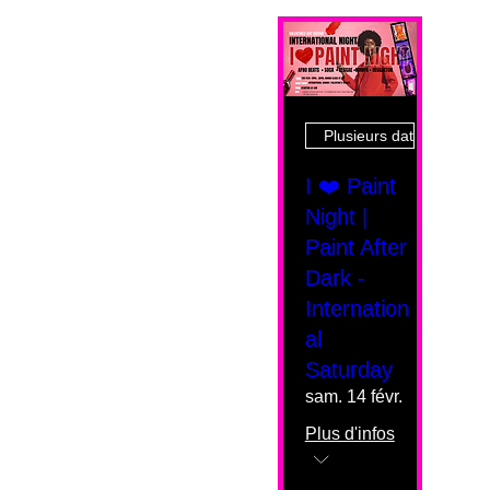
Plusieurs dates
I ❤️ Paint
Night |
Paint After
Dark -
Internation
al
Saturday
sam. 14 févr.
Plus d'infos