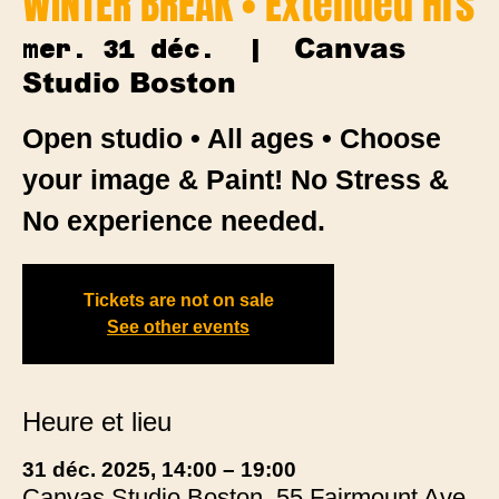
WINTER BREAK • Extended Hrs
Canvas
mer. 31 déc.
  |  
Studio Boston
Open studio • All ages • Choose
your image & Paint! No Stress &
No experience needed.
Tickets are not on sale
See other events
Heure et lieu
31 déc. 2025, 14:00 – 19:00
Canvas Studio Boston, 55 Fairmount Ave,