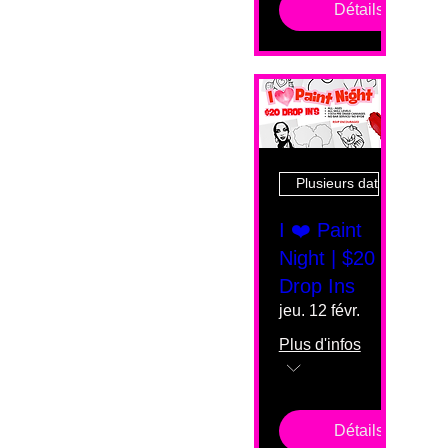
Détails
Plusieurs dates
I ❤️ Paint
Night | $20
Drop Ins
jeu. 12 févr.
Plus d'infos
Détails