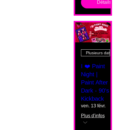
Détails
Plusieurs dates
I ❤️ Paint
Night |
Paint After
Dark - 90's
Kickback
ven. 13 févr.
Plus d'infos