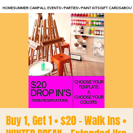
HOME
SUMMER CAMP
ALL EVENTS
PARTIES
PAINT KITS
GIFT CARDS
ABOU
Buy 1, Get 1 • $20 - Walk Ins •