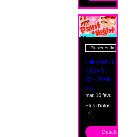
Plusieurs dates
I ❤️ PAINT
NIGHT |
$5 - Walk
Ins
mar. 10 févr.
Plus d'infos
Détails