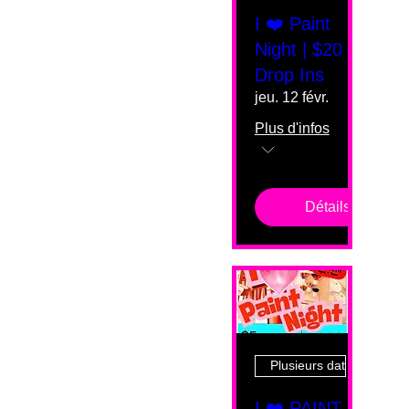
I ❤️ Paint
Night | $20
Drop Ins
jeu. 12 févr.
Plus d'infos
Détails
Plusieurs dates
I ❤️ PAINT