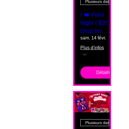
Plusieurs dates
I ❤️ Paint
Night | $20
Drop Ins
sam. 14 févr.
Plus d'infos
Détails
Plusieurs dates