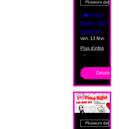
Plusieurs dates
I ❤️ Paint
Night | $20
Drop Ins
ven. 13 févr.
Plus d'infos
Détails
Plusieurs dates