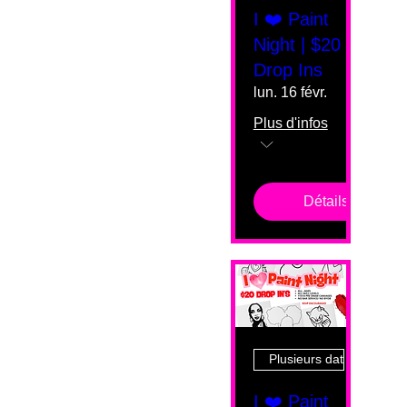
I ❤️ Paint
Night | $20
Drop Ins
lun. 16 févr.
Plus d'infos
Détails
Plusieurs dates
I ❤️ Paint