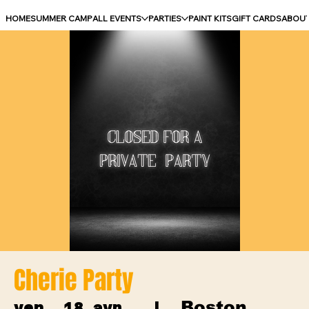
HOME
SUMMER CAMP
ALL EVENTS
PARTIES
PAINT KITS
GIFT CARDS
ABOU
Cherie Party
Boston
ven. 18 avr.
  |  