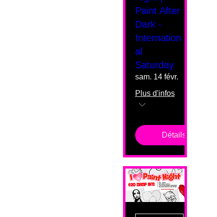
Paint After
Dark -
Internation
al
Saturday
sam. 14 févr.
Plus d'infos
Détails