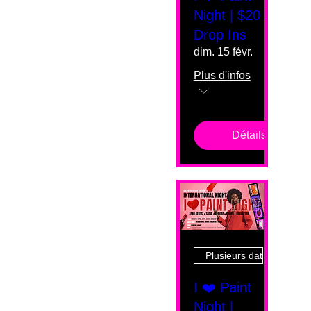
Night | $20
Drop Ins
dim. 15 févr.
Plus d'infos
Détails
Plusieurs dates
I ❤️ Paint
Night |