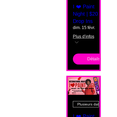
I ❤️ Paint
Night | $20
Drop Ins
dim. 15 févr.
Plus d'infos
Détails
Plusieurs dates
I ❤️ Paint