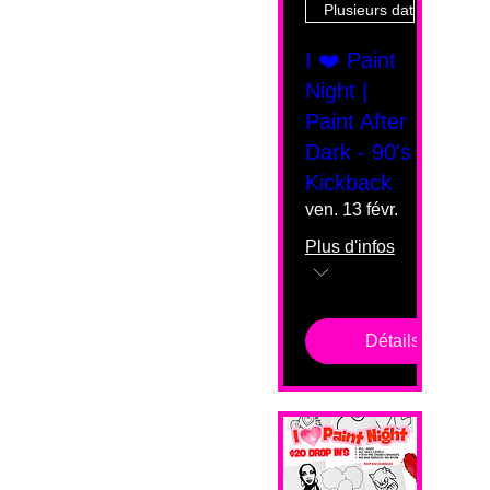
Plusieurs dates
I ❤️ Paint
Night |
Paint After
Dark - 90's
Kickback
ven. 13 févr.
Plus d'infos
Détails