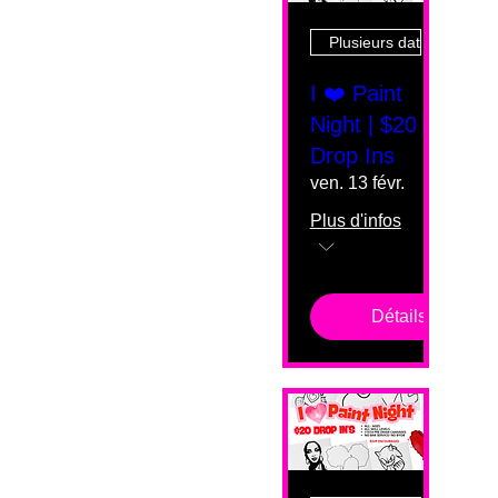
Plusieurs dates
I ❤️ Paint
Night | $20
Drop Ins
ven. 13 févr.
Plus d'infos
Détails