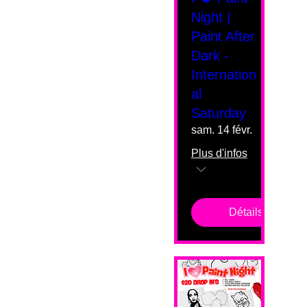
Night |
Paint After
Dark -
Internation
al
Saturday
sam. 14 févr.
Plus d'infos
Détails