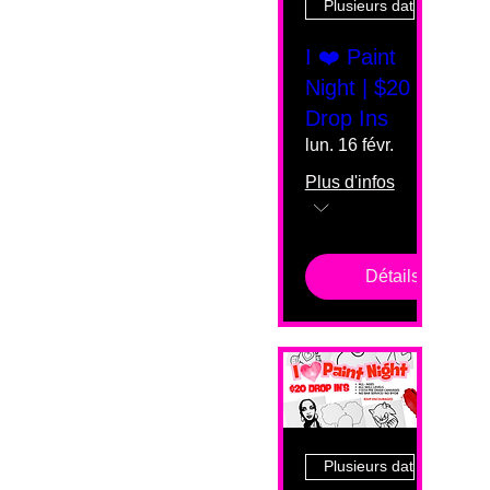
Plusieurs dates
I ❤️ Paint
Night | $20
Drop Ins
lun. 16 févr.
Plus d'infos
Détails
Plusieurs dates