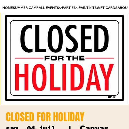
HOME
SUMMER CAMP
ALL EVENTS
PARTIES
PAINT KITS
GIFT CARDS
ABOU
CLOSED FOR HOLIDAY
Canvas
sam. 04 juil.
  |  