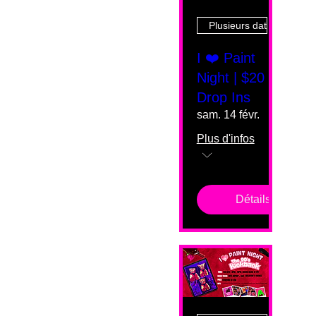
Plusieurs dates
I ❤️ Paint
Night | $20
Drop Ins
sam. 14 févr.
Plus d'infos
Détails