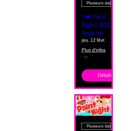
Plusieurs dates
I ❤️ Paint
Night | $20
Drop Ins
jeu. 12 févr.
Plus d'infos
Détails
Plusieurs dates