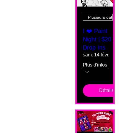
Plusieurs dates
I ❤️ Paint
Night | $20
Drop Ins
sam. 14 févr.
Plus d'infos
Détails