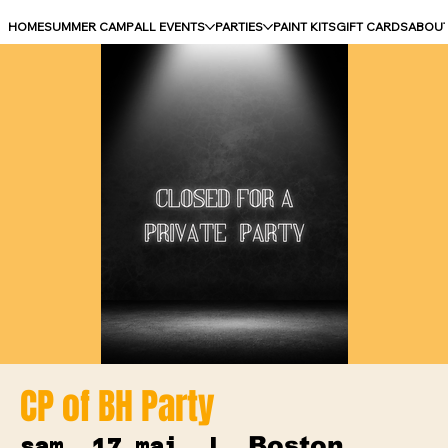
HOME
SUMMER CAMP
ALL EVENTS
PARTIES
PAINT KITS
GIFT CARDS
ABOU
CP of BH Party
Boston
sam. 17 mai
  |  