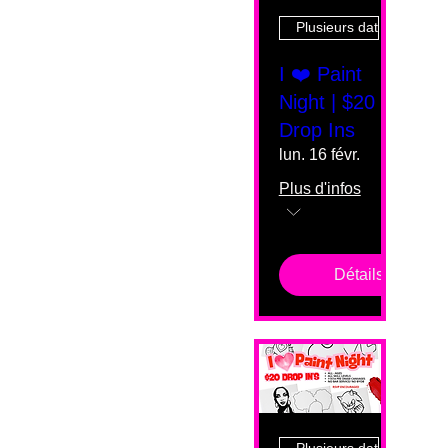
Plusieurs dates
I ❤️ Paint
Night | $20
Drop Ins
lun. 16 févr.
Plus d'infos
Détails