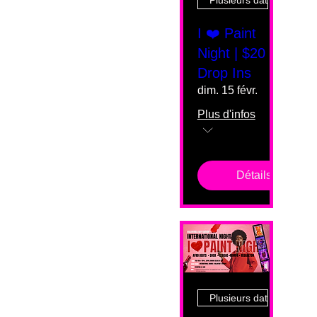
Plusieurs dates
I ❤️ Paint
Night | $20
Drop Ins
dim. 15 févr.
Plus d'infos
Détails
Plusieurs dates