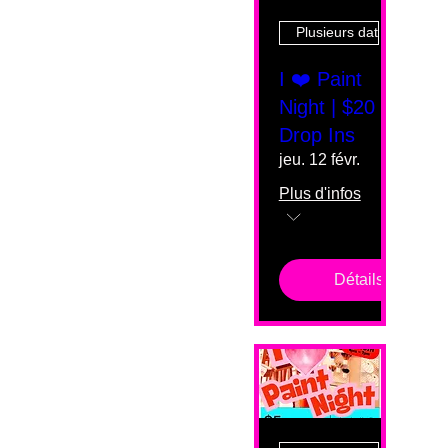
Plusieurs dates
I ❤️ Paint
Night | $20
Drop Ins
jeu. 12 févr.
Plus d'infos
Détails