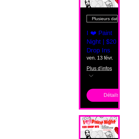
Plusieurs dates
I ❤️ Paint
Night | $20
Drop Ins
ven. 13 févr.
Plus d'infos
Détails