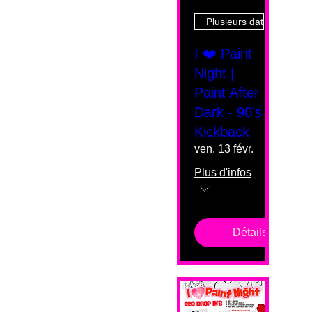
Plusieurs dates
I ❤️ Paint
Night |
Paint After
Dark - 90's
Kickback
ven. 13 févr.
Plus d'infos
Détails