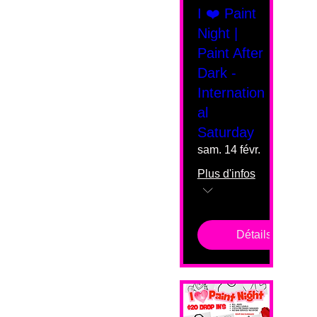
I ❤️ Paint
Night |
Paint After
Dark -
Internation
al
Saturday
sam. 14 févr.
Plus d'infos
Détails