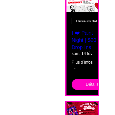
Plusieurs dates
I ❤️ Paint
Night | $20
Drop Ins
sam. 14 févr.
Plus d'infos
Détails