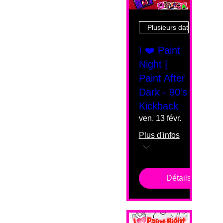
Plusieurs dates
I ❤️ Paint
Night |
Paint After
Dark - 90's
Kickback
ven. 13 févr.
Plus d'infos
Détails