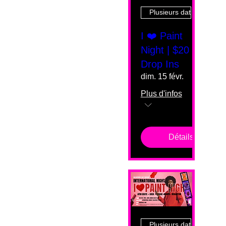
Plusieurs dates
I ❤️ Paint
Night | $20
Drop Ins
dim. 15 févr.
Plus d'infos
Détails
Plusieurs dates