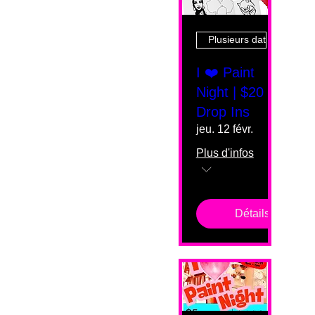
Plusieurs dates
I ❤️ Paint
Night | $20
Drop Ins
jeu. 12 févr.
Plus d'infos
Détails