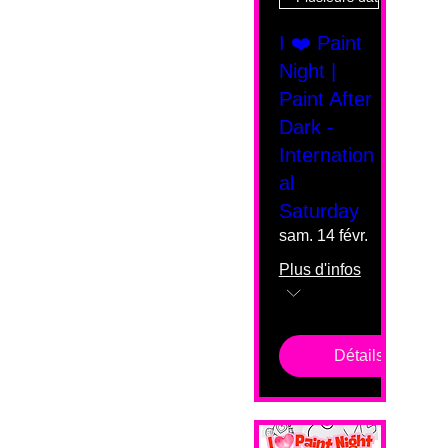
I ❤️ Paint
Night |
Paint After
Dark -
Internation
al
Saturday
sam. 14 févr.
Plus d'infos
Détails