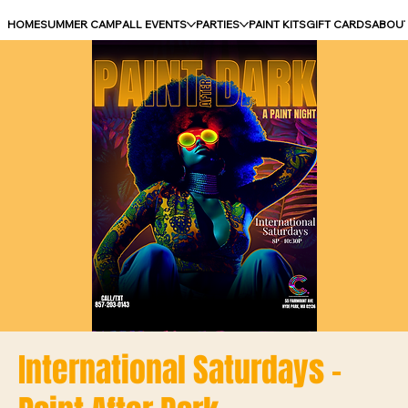
HOME
SUMMER CAMP
ALL EVENTS
PARTIES
PAINT KITS
GIFT CARDS
ABOU
International Saturdays -