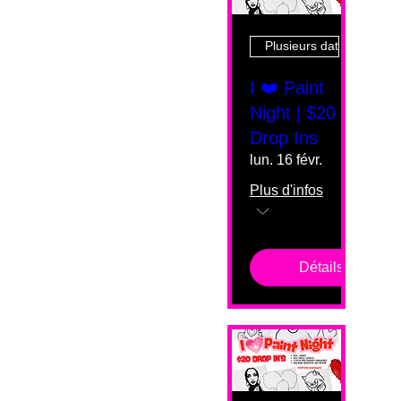
Plusieurs dates
I ❤️ Paint
Night | $20
Drop Ins
lun. 16 févr.
Plus d'infos
Détails