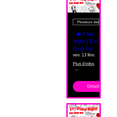
Plusieurs dates
I ❤️ Paint
Night | $20
Drop Ins
ven. 13 févr.
Plus d'infos
Détails