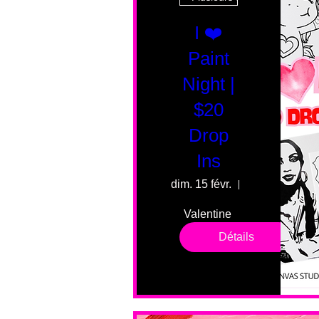
I ❤️
Paint
Night |
$20
Drop
Ins
dim. 15 févr.
55 Fairmount 
Valentine 
drop in 
Détails
sessions. 
All ages, 
all skill 
levels. No 
bar service. 