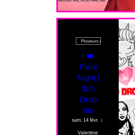
Plusieurs dates
I ❤️
Paint
Night |
$20
Drop
Ins
sam. 14 févr.
55 Fairmount
Valentine 