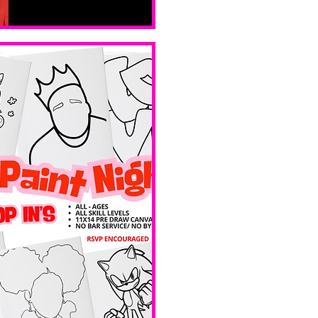
sam. 14 févr.
Boston
Valentines 
Day 
Edition 
 Ave