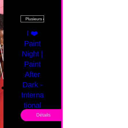
Plusieurs dates
I ❤️
Paint
Night |
Paint
After
Dark -
Interna
tional
Saturd
Détails
ay