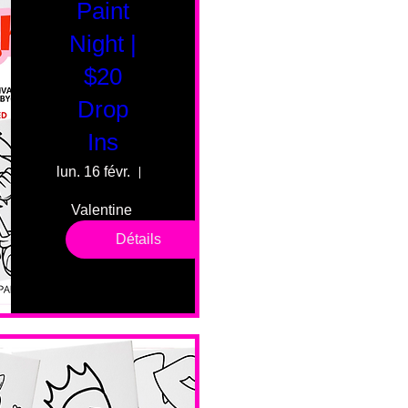
Paint
Night |
$20
Drop
Ins
lun. 16 févr.
55 Fairmount Ave
Valentine 
drop in 
Détails
sessions. 
All ages, 
all skill 
levels. No 
bar service. 
No BYOB. 