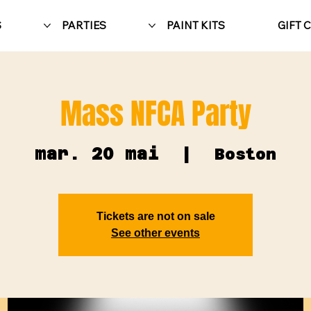
S
PARTIES
PAINT KITS
GIFT 
Mass NFCA Party
mar. 20 mai
  |  
Boston
Tickets are not on sale
See other events