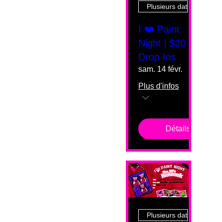
Plusieurs dates
I ❤️ Paint
Night | $20
Drop Ins
sam. 14 févr.
Plus d'infos
Détails
Plusieurs dates