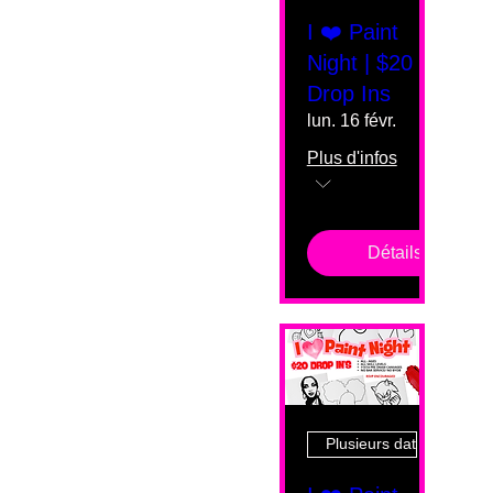
I ❤️ Paint
Night | $20
Drop Ins
lun. 16 févr.
Plus d'infos
Détails
Plusieurs dates