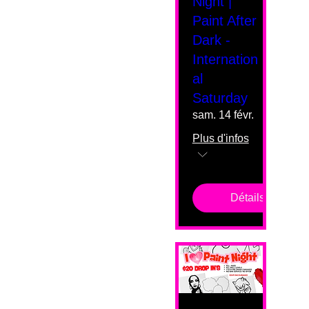
Night |
Paint After
Dark -
Internation
al
Saturday
sam. 14 févr.
Plus d'infos
Détails