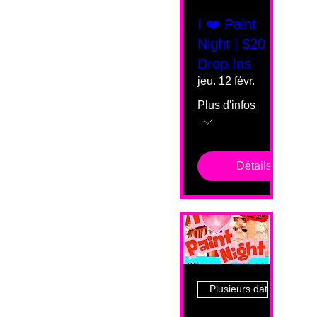
I ❤️ Paint
Night | $20
Drop Ins
jeu. 12 févr.
Plus d'infos
Détails
Plusieurs dates