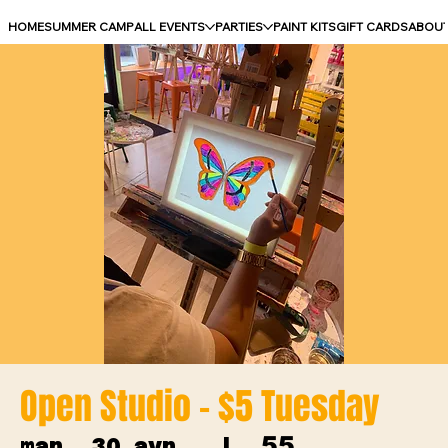
HOME
SUMMER CAMP
ALL EVENTS
PARTIES
PAINT KITS
GIFT CARDS
ABOU
Open Studio - $5 Tuesday
55
mar. 30 avr.
  |  