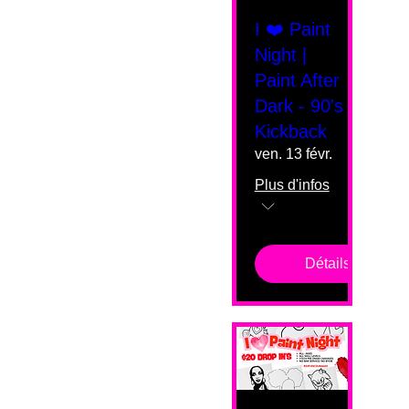
I ❤️ Paint
Night |
Paint After
Dark - 90's
Kickback
ven. 13 févr.
Plus d'infos
Détails