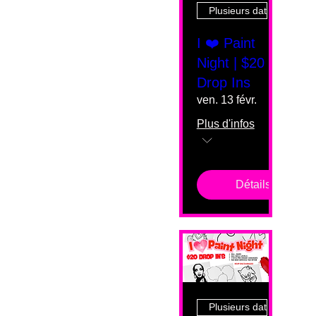
Plusieurs dates
I ❤️ Paint
Night | $20
Drop Ins
ven. 13 févr.
Plus d'infos
Détails
Plusieurs dates