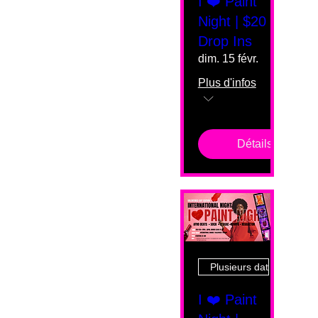
I ❤️ Paint
Night | $20
Drop Ins
dim. 15 févr.
Plus d'infos
Détails
Plusieurs dates
I ❤️ Paint