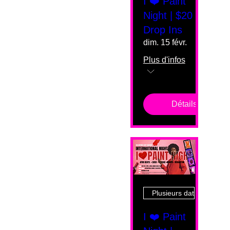
I ❤️ Paint
Night | $20
Drop Ins
dim. 15 févr.
Plus d'infos
Détails
Plusieurs dates
I ❤️ Paint