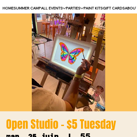
HOME
SUMMER CAMP
ALL EVENTS
PARTIES
PAINT KITS
GIFT CARDS
ABOU
Open Studio - $5 Tuesday
55
mar. 25 juin
  |  