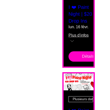
I ❤️ Paint
Night | $20
Drop Ins
lun. 16 févr.
Plus d'infos
Détails
Plusieurs dates