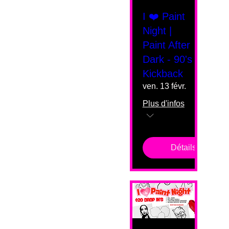
I ❤️ Paint
Night |
Paint After
Dark - 90's
Kickback
ven. 13 févr.
Plus d'infos
Détails