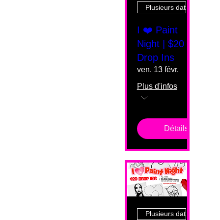
Plusieurs dates
I ❤️ Paint
Night | $20
Drop Ins
ven. 13 févr.
Plus d'infos
Détails
Plusieurs dates