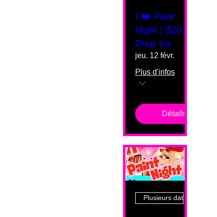
I ❤️ Paint
Night | $20
Drop Ins
jeu. 12 févr.
Plus d'infos
Détails
Plusieurs dates