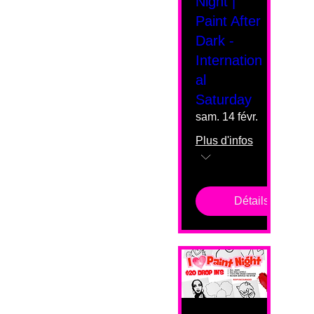
Night |
Paint After
Dark -
Internation
al
Saturday
sam. 14 févr.
Plus d'infos
Détails