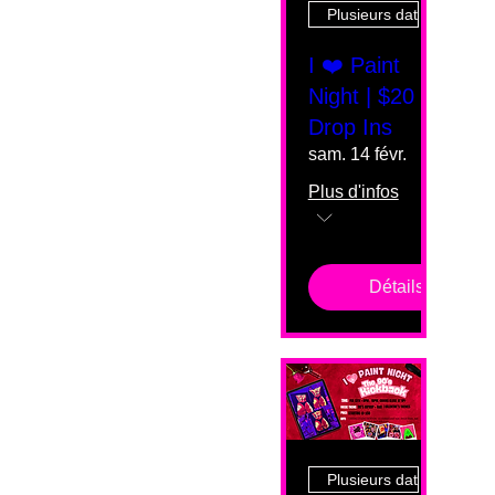
Plusieurs dates
I ❤️ Paint
Night | $20
Drop Ins
sam. 14 févr.
Plus d'infos
Détails
Plusieurs dates