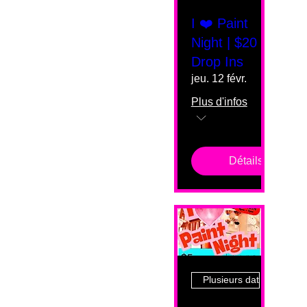
I ❤️ Paint
Night | $20
Drop Ins
jeu. 12 févr.
Plus d'infos
Détails
Plusieurs dates