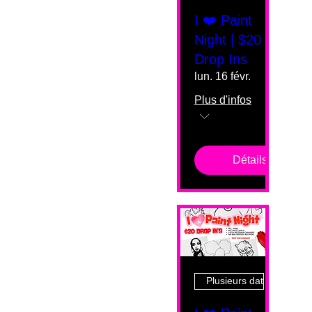
I ❤️ Paint
Night | $20
Drop Ins
lun. 16 févr.
Plus d'infos
Détails
Plusieurs dates