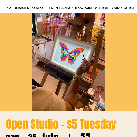
HOME
SUMMER CAMP
ALL EVENTS
PARTIES
PAINT KITS
GIFT CARDS
ABOU
Open Studio - $5 Tuesday
55
mar. 25 juin
  |  