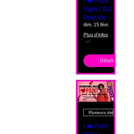
I ❤️ Paint
Night | $20
Drop Ins
dim. 15 févr.
Plus d'infos
Détails
Plusieurs dates
I ❤️ Paint