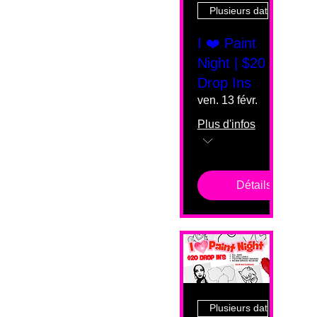
Plusieurs dates
I ❤️ Paint
Night | $20
Drop Ins
ven. 13 févr.
Plus d'infos
Détails
Plusieurs dates