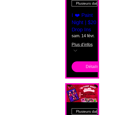
Plusieurs dates
I ❤️ Paint
Night | $20
Drop Ins
sam. 14 févr.
Plus d'infos
Détails
Plusieurs dates