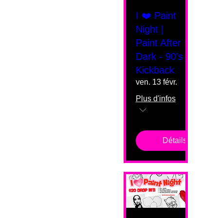
I ❤️ Paint
Night |
Paint After
Dark - 90's
Kickback
ven. 13 févr.
Plus d'infos
Détails