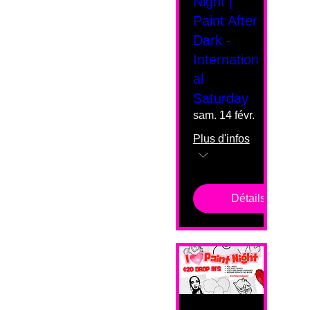
Night |
Paint After
Dark -
Internation
al
Saturday
sam. 14 févr.
Plus d'infos
Détails