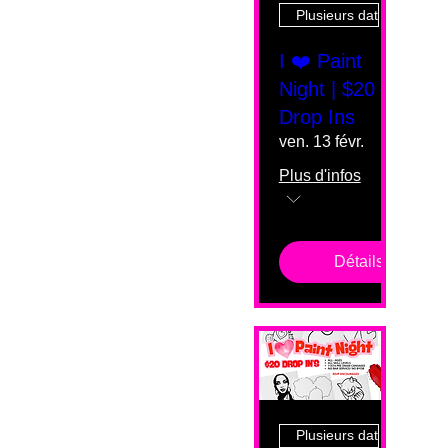
Plusieurs dates
I ❤️ Paint
Night | $20
Drop Ins
ven. 13 févr.
Plus d'infos
Détails
Plusieurs dates