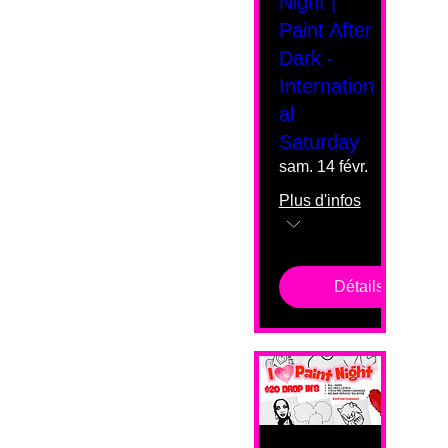
Night |
Paint After
Dark -
Internation
al
Saturday
sam. 14 févr.
Plus d'infos
Détails