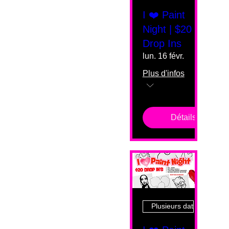
I ❤️ Paint
Night | $20
Drop Ins
lun. 16 févr.
Plus d'infos
Détails
Plusieurs dates