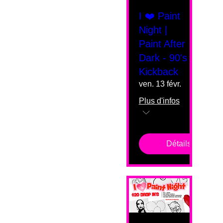
I ❤️ Paint
Night |
Paint After
Dark - 90's
Kickback
ven. 13 févr.
Plus d'infos
Détails