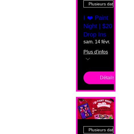
Plusieurs dates
I ❤️ Paint
Night | $20
Drop Ins
sam. 14 févr.
Plus d'infos
Détails
Plusieurs dates