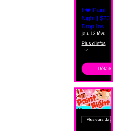
I ❤️ Paint
Night | $20
Drop Ins
jeu. 12 févr.
Plus d'infos
Détails
Plusieurs dates