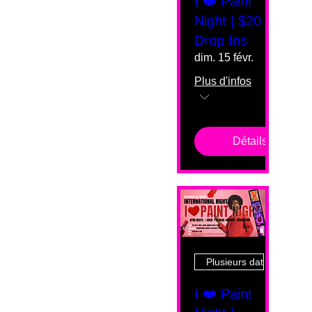
I ❤️ Paint
Night | $20
Drop Ins
dim. 15 févr.
Plus d'infos
Détails
Plusieurs dates
I ❤️ Paint