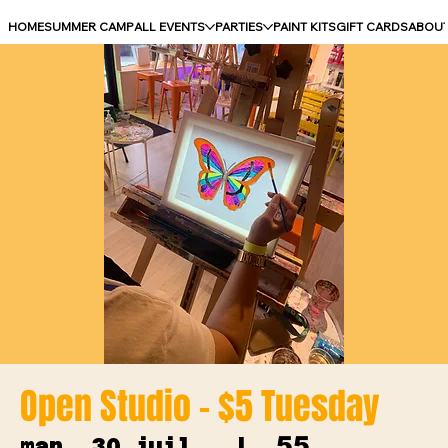
HOME
SUMMER CAMP
ALL EVENTS
PARTIES
PAINT KITS
GIFT CARDS
ABOU
Open Studio - $5 Tuesday
55
mar. 30 juil.
  |  