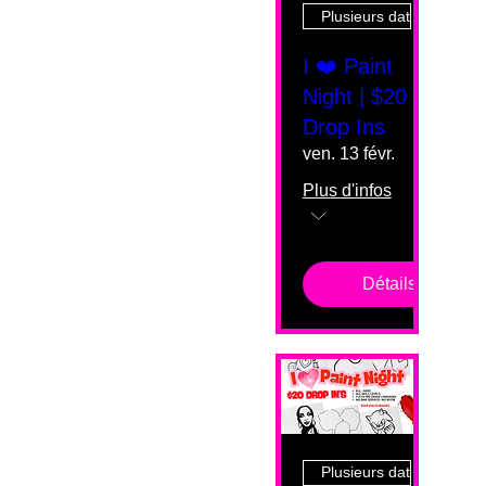
Plusieurs dates
I ❤️ Paint
Night | $20
Drop Ins
ven. 13 févr.
Plus d'infos
Détails
Plusieurs dates