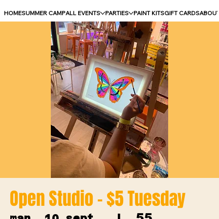
HOME
SUMMER CAMP
ALL EVENTS
PARTIES
PAINT KITS
GIFT CARDS
ABOU
Open Studio - $5 Tuesday
55
mar. 10 sept.
  |  