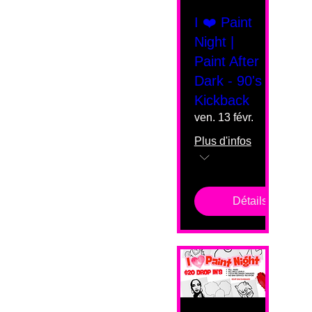
I ❤️ Paint
Night |
Paint After
Dark - 90's
Kickback
ven. 13 févr.
Plus d'infos
Détails