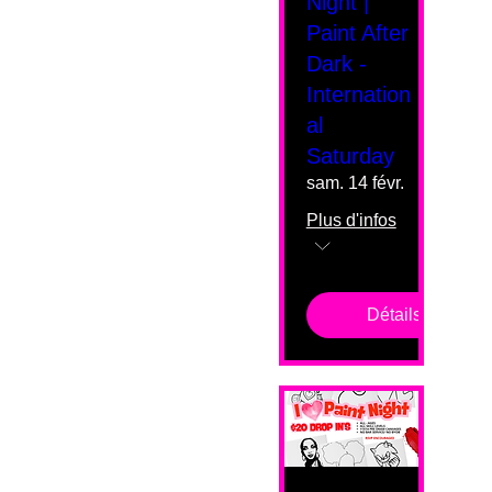
Night |
Paint After
Dark -
Internation
al
Saturday
sam. 14 févr.
Plus d'infos
Détails