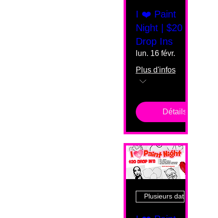
I ❤️ Paint
Night | $20
Drop Ins
lun. 16 févr.
Plus d'infos
Détails
Plusieurs dates