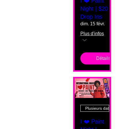
I ❤️ Paint
Night | $20
Drop Ins
dim. 15 févr.
Plus d'infos
Détails
Plusieurs dates
I ❤️ Paint