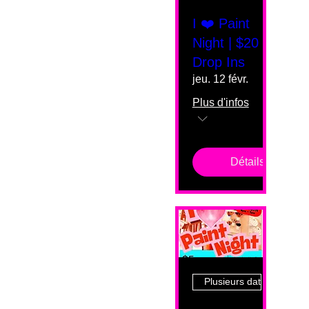
I ❤️ Paint
Night | $20
Drop Ins
jeu. 12 févr.
Plus d'infos
Détails
Plusieurs dates