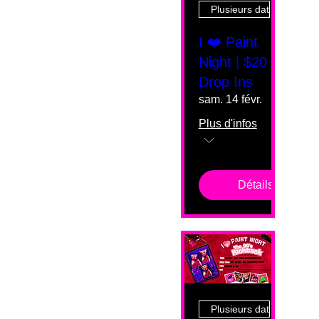
Plusieurs dates
I ❤️ Paint
Night | $20
Drop Ins
sam. 14 févr.
Plus d'infos
Détails
Plusieurs dates