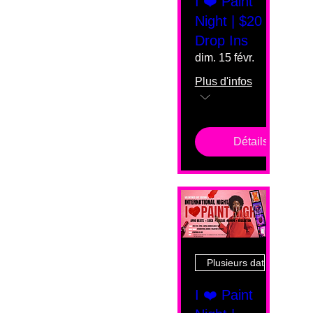
I ❤️ Paint
Night | $20
Drop Ins
dim. 15 févr.
Plus d'infos
Détails
Plusieurs dates
I ❤️ Paint