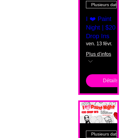
Plusieurs dates
I ❤️ Paint
Night | $20
Drop Ins
ven. 13 févr.
Plus d'infos
Détails
Plusieurs dates