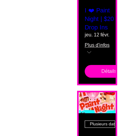
I ❤️ Paint
Night | $20
Drop Ins
jeu. 12 févr.
Plus d'infos
Détails
Plusieurs dates