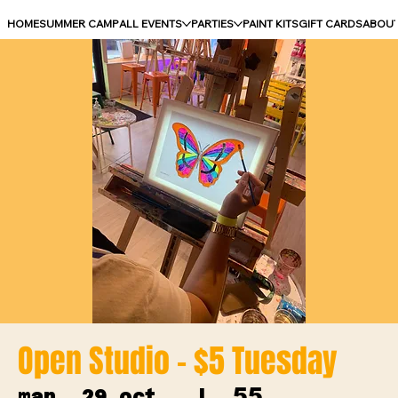
HOME
SUMMER CAMP
ALL EVENTS
PARTIES
PAINT KITS
GIFT CARDS
ABOU
Open Studio - $5 Tuesday
55
mar. 29 oct.
  |  