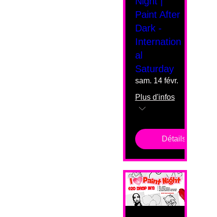
Night |
Paint After
Dark -
Internation
al
Saturday
sam. 14 févr.
Plus d'infos
Détails