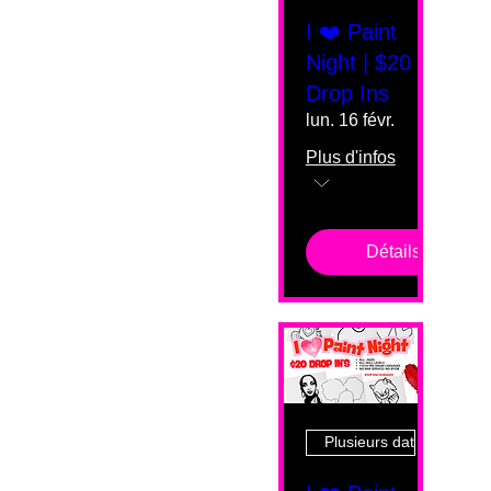
I ❤️ Paint
Night | $20
Drop Ins
lun. 16 févr.
Plus d'infos
Détails
Plusieurs dates