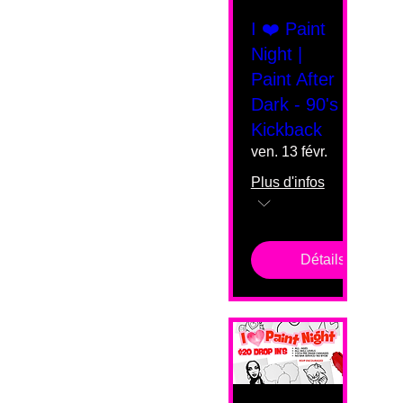
I ❤️ Paint
Night |
Paint After
Dark - 90's
Kickback
ven. 13 févr.
Plus d'infos
Détails