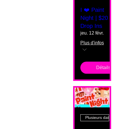
I ❤️ Paint
Night | $20
Drop Ins
jeu. 12 févr.
Plus d'infos
Détails
Plusieurs dates