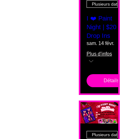
Plusieurs dates
I ❤️ Paint
Night | $20
Drop Ins
sam. 14 févr.
Plus d'infos
Détails
Plusieurs dates