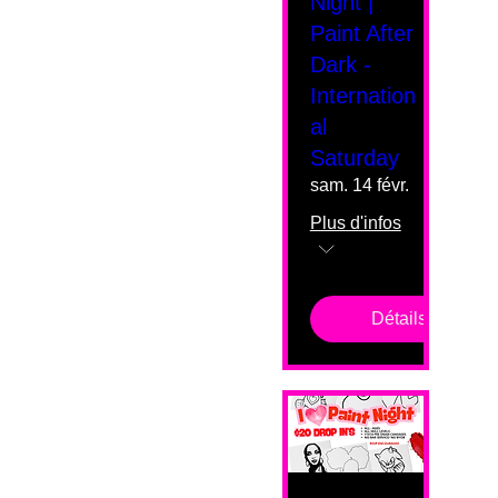
Night |
Paint After
Dark -
Internation
al
Saturday
sam. 14 févr.
Plus d'infos
Détails