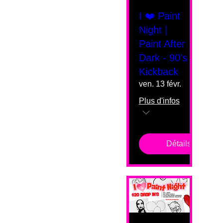
I ❤️ Paint
Night |
Paint After
Dark - 90's
Kickback
ven. 13 févr.
Plus d'infos
Détails