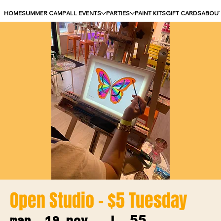
HOME
SUMMER CAMP
ALL EVENTS
PARTIES
PAINT KITS
GIFT CARDS
ABOU
Open Studio - $5 Tuesday
55
mar. 19 nov.
  |  