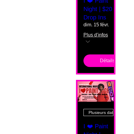
I ❤️ Paint
Night | $20
Drop Ins
dim. 15 févr.
Plus d'infos
Détails
Plusieurs dates
I ❤️ Paint