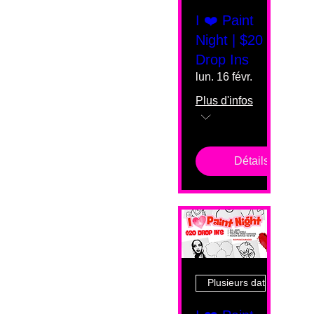
I ❤️ Paint
Night | $20
Drop Ins
lun. 16 févr.
Plus d'infos
Détails
Plusieurs dates