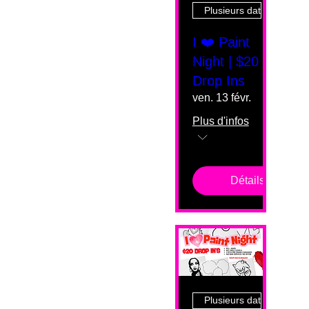
Plusieurs dates
I ❤️ Paint
Night | $20
Drop Ins
ven. 13 févr.
Plus d'infos
Détails
Plusieurs dates