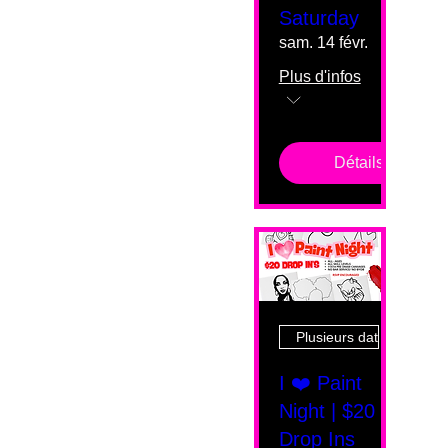
Saturday
sam. 14 févr.
Plus d'infos
Détails
Plusieurs dates
I ❤️ Paint
Night | $20
Drop Ins