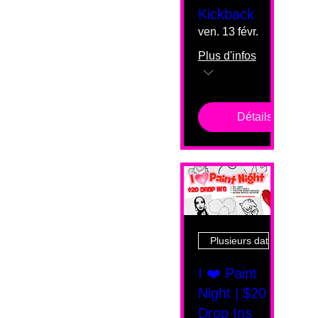
Kickback
ven. 13 févr.
Plus d'infos
Détails
Plusieurs dates
I ❤️ Paint
Night | $20
Drop Ins