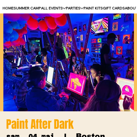
HOME
SUMMER CAMP
ALL EVENTS
PARTIES
PAINT KITS
GIFT CARDS
ABOU
Paint After Dark
Boston
sam. 04 mai
  |  