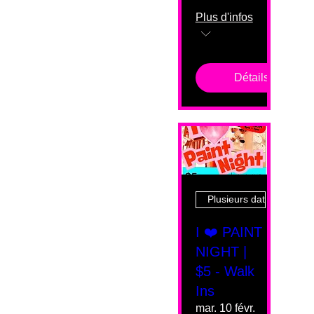
Plus d'infos
Détails
Plusieurs dates
I ❤️ PAINT
NIGHT |
$5 - Walk
Ins
mar. 10 févr.