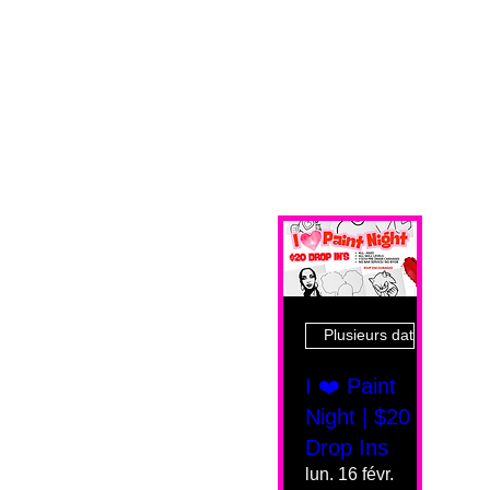
Plusieurs dates
I ❤️ Paint
Night | $20
Drop Ins
lun. 16 févr.