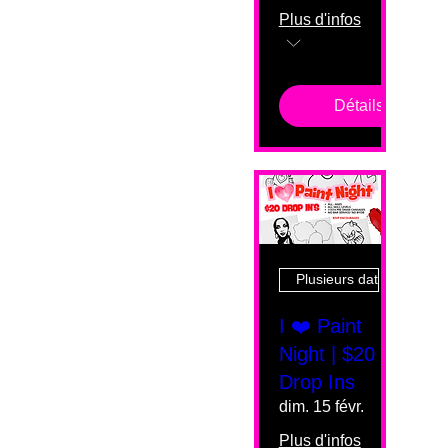
Plus d'infos
Détails
Plusieurs dates
I ❤️ Paint
Night | $20
Drop Ins
dim. 15 févr.
Plus d'infos