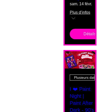
sam. 14 févr.
Plus d'infos
Détails
Plusieurs dates
I ❤️ Paint
Night |
Paint After
Dark - 90's