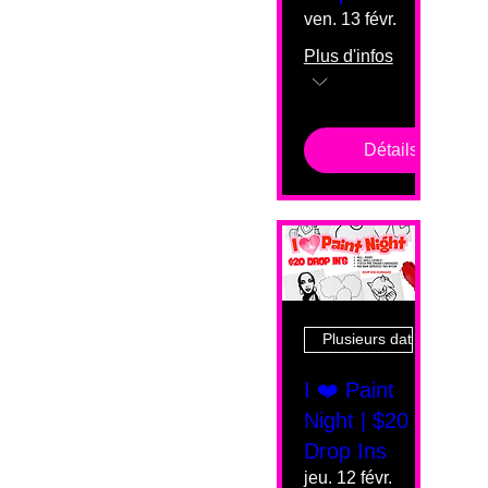
ven. 13 févr.
Plus d'infos
Détails
Plusieurs dates
I ❤️ Paint
Night | $20
Drop Ins
jeu. 12 févr.