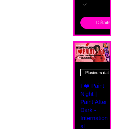
Détails
Plusieurs dates
I ❤️ Paint
Night |
Paint After
Dark -
Internation
al