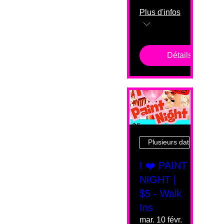
Plus d'infos
Détails
Plusieurs dates
I ❤️ PAINT
NIGHT |
$5 - Walk
Ins
mar. 10 févr.