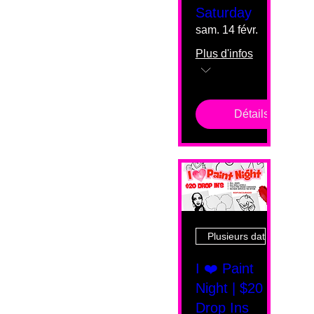
Saturday
sam. 14 févr.
Plus d'infos
Détails
Plusieurs dates
I ❤️ Paint
Night | $20
Drop Ins