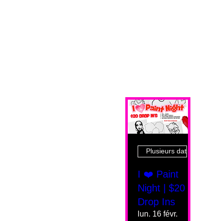
Plusieurs dates
I ❤️ Paint
Night | $20
Drop Ins
lun. 16 févr.