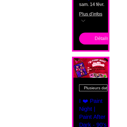
sam. 14 févr.
Plus d'infos
Détails
Plusieurs dates
I ❤️ Paint
Night |
Paint After
Dark - 90's