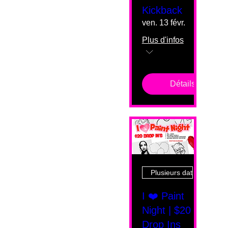
Kickback
ven. 13 févr.
Plus d'infos
Détails
Plusieurs dates
I ❤️ Paint
Night | $20
Drop Ins