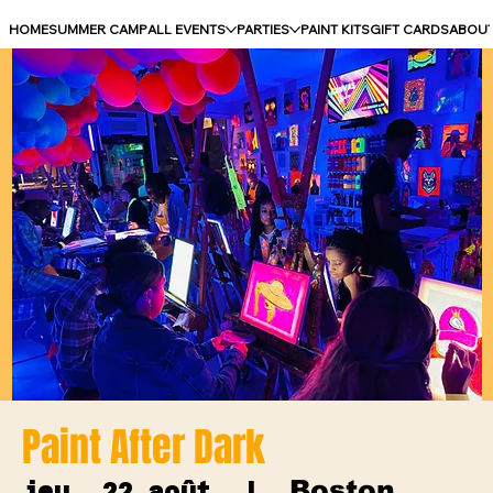
HOME
SUMMER CAMP
ALL EVENTS
PARTIES
PAINT KITS
GIFT CARDS
ABOU
Paint After Dark
Boston
jeu. 22 août
  |  