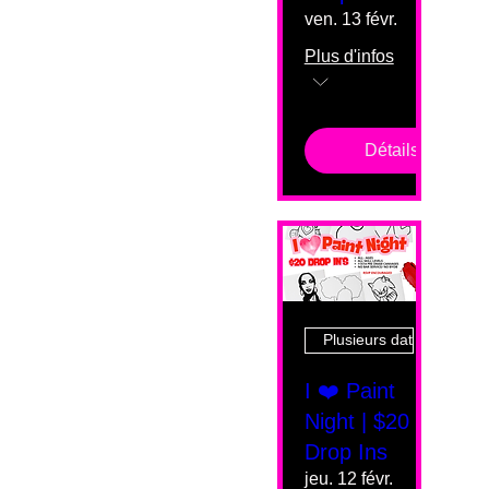
ven. 13 févr.
Plus d'infos
Détails
Plusieurs dates
I ❤️ Paint
Night | $20
Drop Ins
jeu. 12 févr.