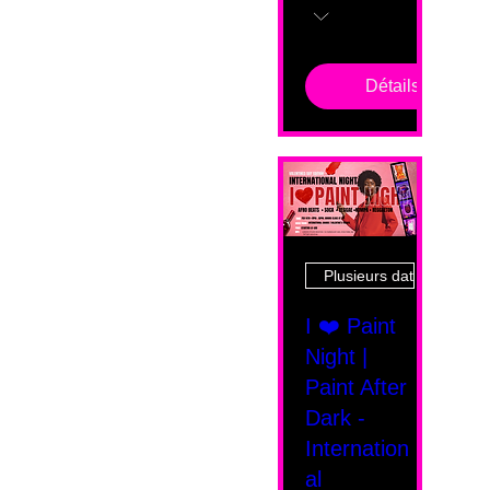
Détails
Plusieurs dates
I ❤️ Paint
Night |
Paint After
Dark -
Internation
al