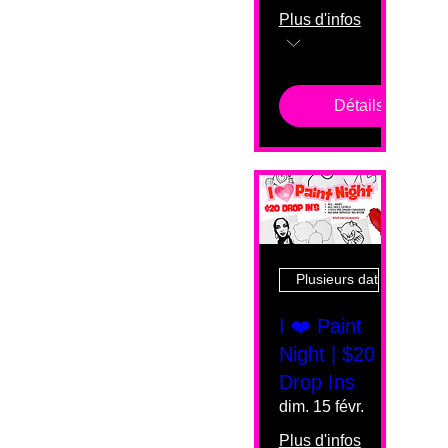
Plus d'infos
Détails
Plusieurs dates
I ❤️ Paint
Night | $20
Drop Ins
dim. 15 févr.
Plus d'infos