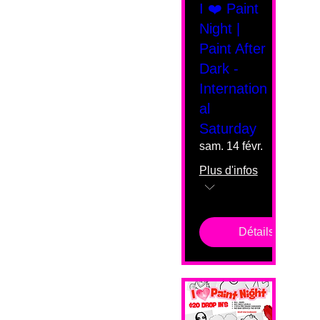
I ❤️ Paint
Night |
Paint After
Dark -
Internation
al
Saturday
sam. 14 févr.
Plus d'infos
Détails