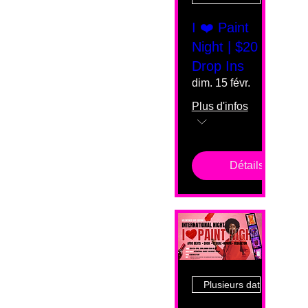
I ❤️ Paint
Night | $20
Drop Ins
dim. 15 févr.
Plus d'infos
Détails
Plusieurs dates