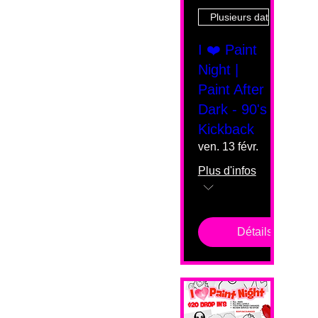
Plusieurs dates
I ❤️ Paint
Night |
Paint After
Dark - 90's
Kickback
ven. 13 févr.
Plus d'infos
Détails