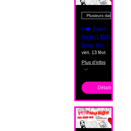
Plusieurs dates
I ❤️ Paint
Night | $20
Drop Ins
ven. 13 févr.
Plus d'infos
Détails