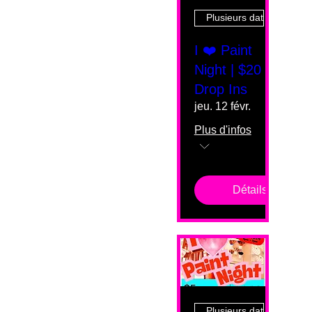
Plusieurs dates
I ❤️ Paint
Night | $20
Drop Ins
jeu. 12 févr.
Plus d'infos
Détails
Plusieurs dates