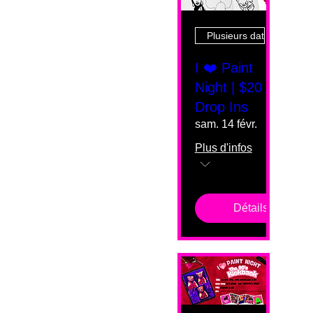
Plusieurs dates
I ❤️ Paint
Night | $20
Drop Ins
sam. 14 févr.
Plus d'infos
Détails