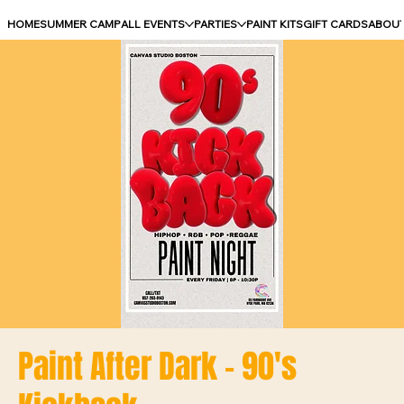
HOME
SUMMER CAMP
ALL EVENTS
PARTIES
PAINT KITS
GIFT CARDS
ABOU
Paint After Dark - 90's