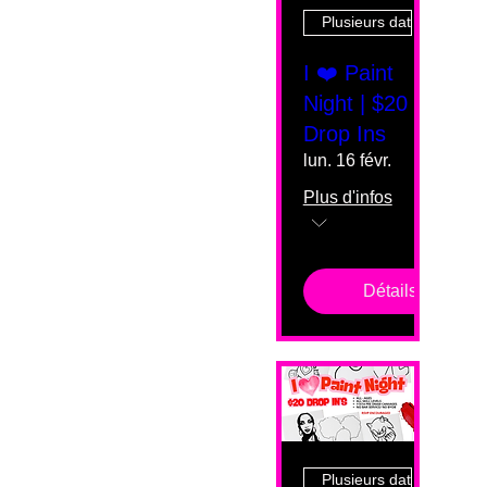
Plusieurs dates
I ❤️ Paint
Night | $20
Drop Ins
lun. 16 févr.
Plus d'infos
Détails
Plusieurs dates