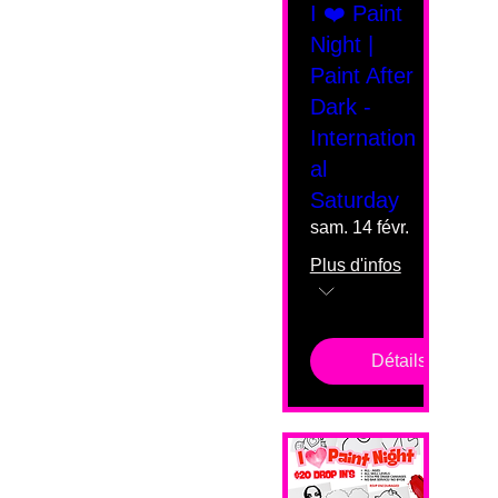
I ❤️ Paint
Night |
Paint After
Dark -
Internation
al
Saturday
sam. 14 févr.
Plus d'infos
Détails