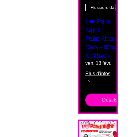
Plusieurs dates
I ❤️ Paint
Night |
Paint After
Dark - 90's
Kickback
ven. 13 févr.
Plus d'infos
Détails