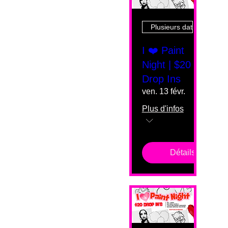
Plusieurs dates
I ❤️ Paint
Night | $20
Drop Ins
ven. 13 févr.
Plus d'infos
Détails