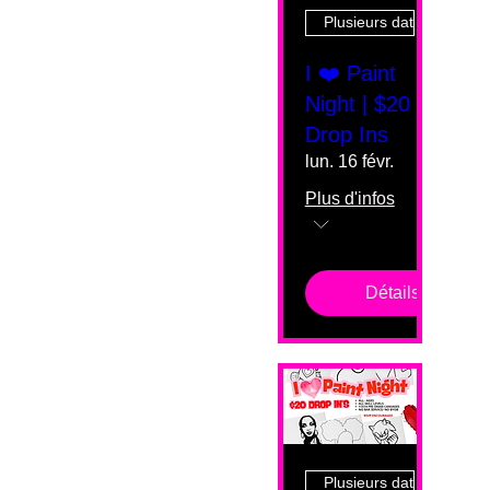
Plusieurs dates
I ❤️ Paint
Night | $20
Drop Ins
lun. 16 févr.
Plus d'infos
Détails
Plusieurs dates