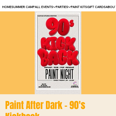
HOME
SUMMER CAMP
ALL EVENTS
PARTIES
PAINT KITS
GIFT CARDS
ABOU
Paint After Dark - 90's