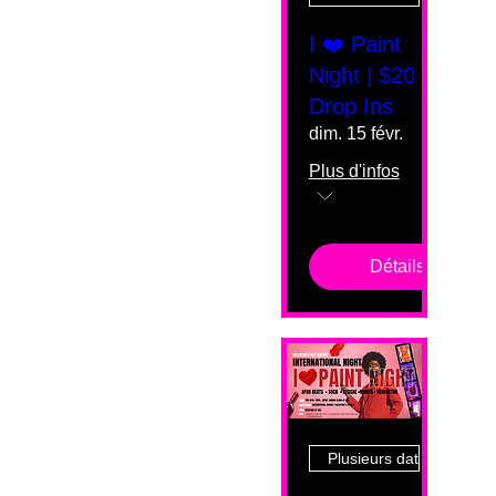
I ❤️ Paint
Night | $20
Drop Ins
dim. 15 févr.
Plus d'infos
Détails
Plusieurs dates