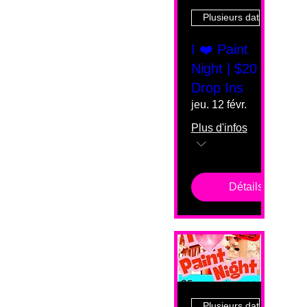
Plusieurs dates
I ❤️ Paint
Night | $20
Drop Ins
jeu. 12 févr.
Plus d'infos
Détails
Plusieurs dates