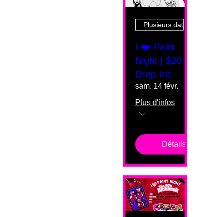
Plusieurs dates
I ❤️ Paint
Night | $20
Drop Ins
sam. 14 févr.
Plus d'infos
Détails