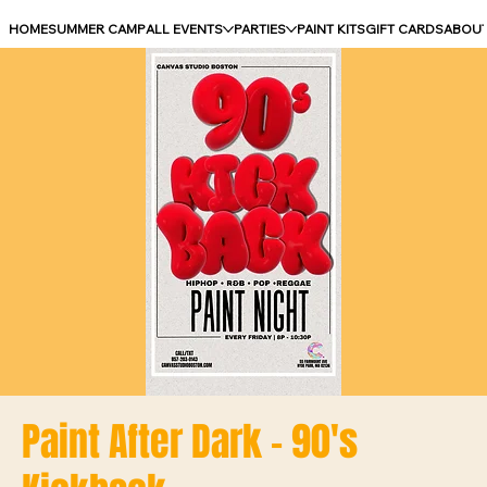
HOME
SUMMER CAMP
ALL EVENTS
PARTIES
PAINT KITS
GIFT CARDS
ABOU
Paint After Dark - 90's