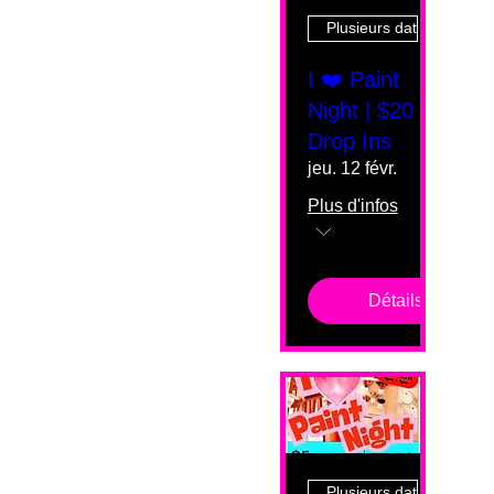
Plusieurs dates
I ❤️ Paint
Night | $20
Drop Ins
jeu. 12 févr.
Plus d'infos
Détails
Plusieurs dates