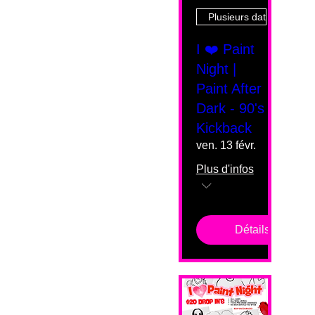
Plusieurs dates
I ❤️ Paint
Night |
Paint After
Dark - 90's
Kickback
ven. 13 févr.
Plus d'infos
Détails