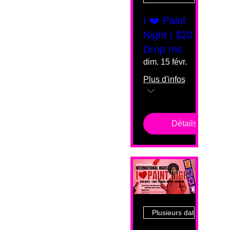
I ❤️ Paint
Night | $20
Drop Ins
dim. 15 févr.
Plus d'infos
Détails
Plusieurs dates