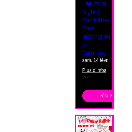
I ❤️ Paint
Night |
Paint After
Dark -
Internation
al
Saturday
sam. 14 févr.
Plus d'infos
Détails