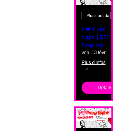
Plusieurs dates
I ❤️ Paint
Night | $20
Drop Ins
ven. 13 févr.
Plus d'infos
Détails