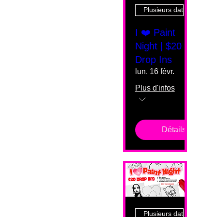
Plusieurs dates
I ❤️ Paint
Night | $20
Drop Ins
lun. 16 févr.
Plus d'infos
Détails
Plusieurs dates