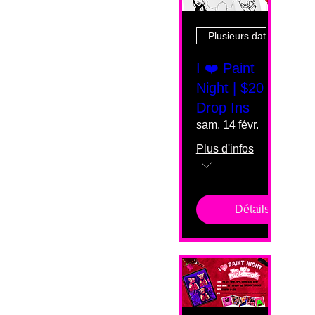
Plusieurs dates
I ❤️ Paint
Night | $20
Drop Ins
sam. 14 févr.
Plus d'infos
Détails