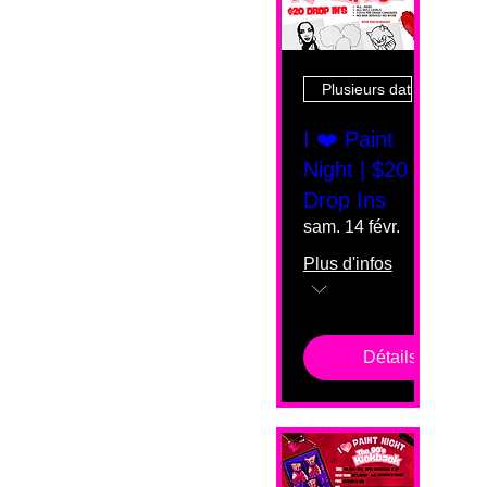
Plusieurs dates
I ❤️ Paint
Night | $20
Drop Ins
sam. 14 févr.
Plus d'infos
Détails