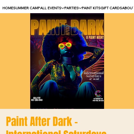
HOME
SUMMER CAMP
ALL EVENTS
PARTIES
PAINT KITS
GIFT CARDS
ABOU
Paint After Dark -