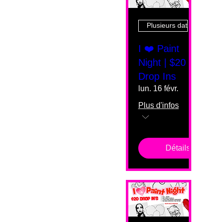
Plusieurs dates
I ❤️ Paint
Night | $20
Drop Ins
lun. 16 févr.
Plus d'infos
Détails