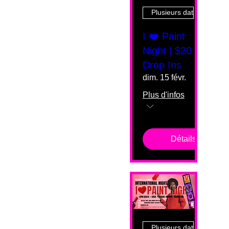
Plusieurs dates
I ❤️ Paint
Night | $20
Drop Ins
dim. 15 févr.
Plus d'infos
Détails
Plusieurs dates