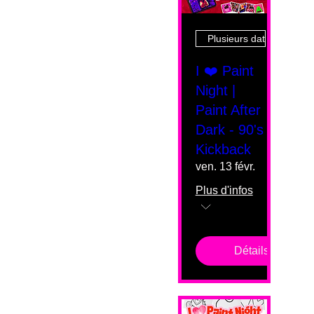
Plusieurs dates
I ❤️ Paint
Night |
Paint After
Dark - 90's
Kickback
ven. 13 févr.
Plus d'infos
Détails