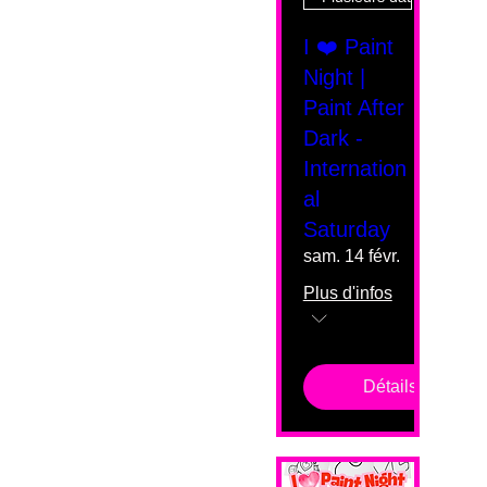
I ❤️ Paint
Night |
Paint After
Dark -
Internation
al
Saturday
sam. 14 févr.
Plus d'infos
Détails