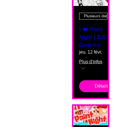
Plusieurs dates
I ❤️ Paint
Night | $20
Drop Ins
jeu. 12 févr.
Plus d'infos
Détails