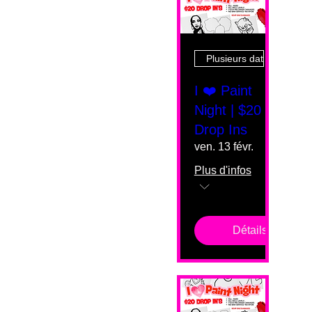
Plusieurs dates
I ❤️ Paint
Night | $20
Drop Ins
ven. 13 févr.
Plus d'infos
Détails