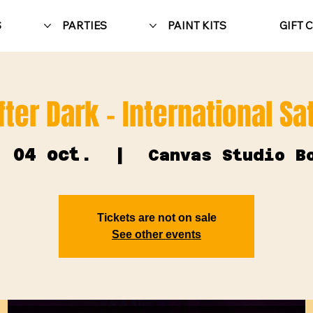
S
PARTIES
PAINT KITS
GIFT 
fter Dark - International S
. 04 oct.
  |  
Canvas Studio B
Tickets are not on sale
See other events