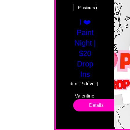
Plusieurs dates
I ❤️
Paint
Night |
$20
Drop
Ins
dim. 15 févr.
55 Fairmount 
Valentine 
drop in 
Détails
sessions. 
All ages, 
all skill 
levels. No 