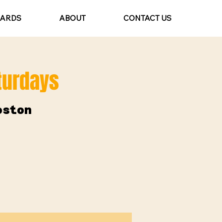
CARDS
ABOUT
CONTACT US
aturdays
oston