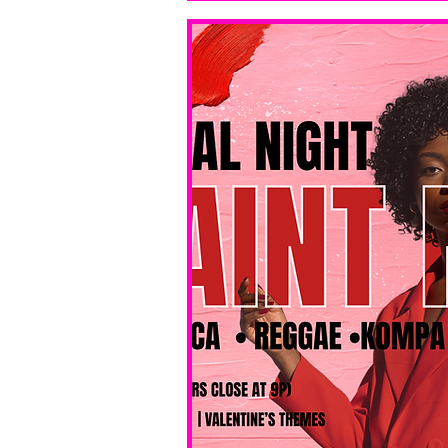
bar service. 
No BYOB. 