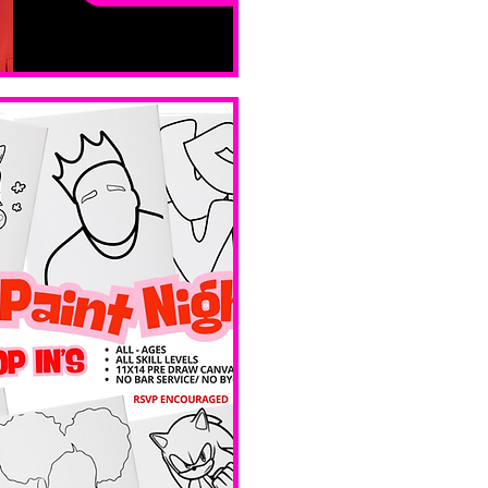
ay
sam. 14 févr.
Boston
Valentines 
Day 
Edition 
 Ave