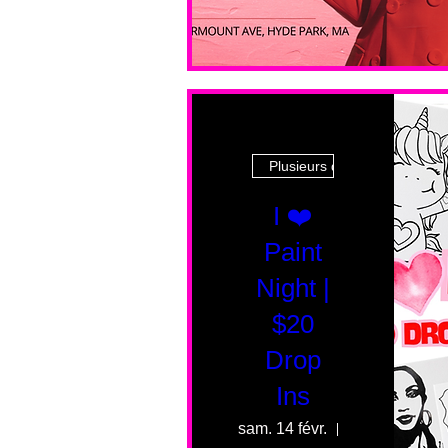
Plusieurs dates
I ❤️
Paint
Night |
$20
Drop
Ins
sam. 14 févr.
55 Fairmount