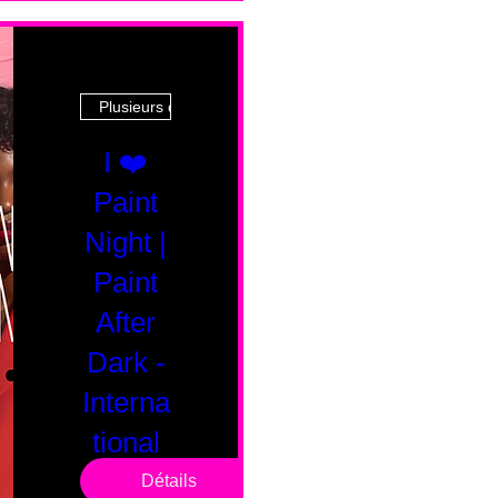
Plusieurs dates
I ❤️
Paint
Night |
Paint
After
Dark -
Interna
tional
Saturd
Détails