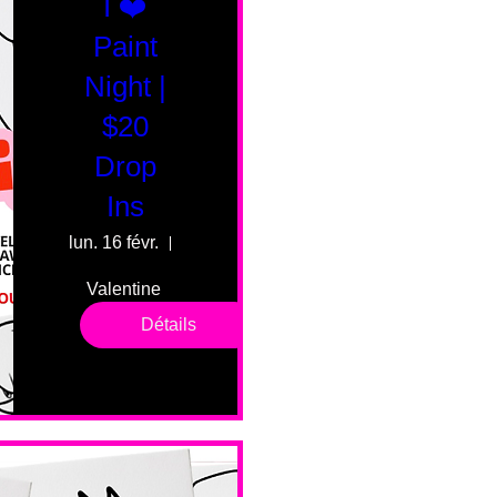
I ❤️
Paint
Night |
$20
Drop
Ins
lun. 16 févr.
55 Fairmount Ave
Valentine 
drop in 
Détails
sessions. 
All ages, 
all skill 
levels. No 
bar service. 
No BYOB. 