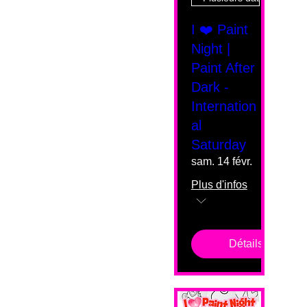
I ❤️ Paint
Night |
Paint After
Dark -
Internation
al
Saturday
sam. 14 févr.
Plus d'infos
Détails