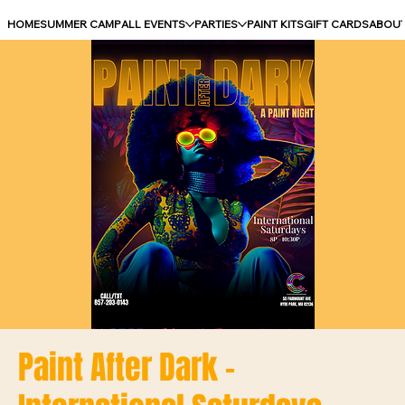
HOME
SUMMER CAMP
ALL EVENTS
PARTIES
PAINT KITS
GIFT CARDS
ABOU
Paint After Dark -