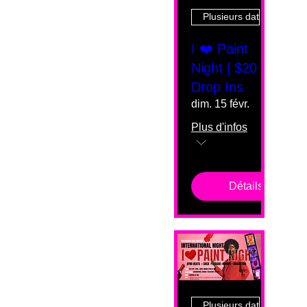
Plusieurs dates
I ❤️ Paint
Night | $20
Drop Ins
dim. 15 févr.
Plus d'infos
Détails
Plusieurs dates