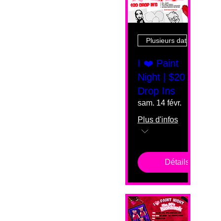
Plusieurs dates
I ❤️ Paint
Night | $20
Drop Ins
sam. 14 févr.
Plus d'infos
Détails