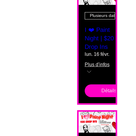
Plusieurs dates
I ❤️ Paint
Night | $20
Drop Ins
lun. 16 févr.
Plus d'infos
Détails