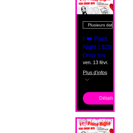
Plusieurs dates
I ❤️ Paint
Night | $20
Drop Ins
ven. 13 févr.
Plus d'infos
Détails