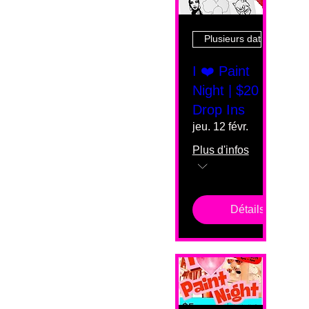
Plusieurs dates
I ❤️ Paint
Night | $20
Drop Ins
jeu. 12 févr.
Plus d'infos
Détails