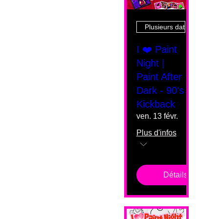
Plusieurs dates
I ❤️ Paint
Night |
Paint After
Dark - 90's
Kickback
ven. 13 févr.
Plus d'infos
Détails