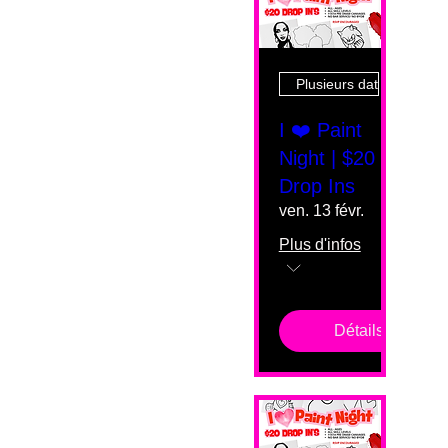
Plusieurs dates
I ❤️ Paint
Night | $20
Drop Ins
ven. 13 févr.
Plus d'infos
Détails