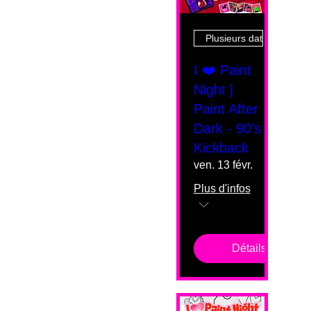
Plusieurs dates
I ❤️ Paint
Night |
Paint After
Dark - 90's
Kickback
ven. 13 févr.
Plus d'infos
Détails