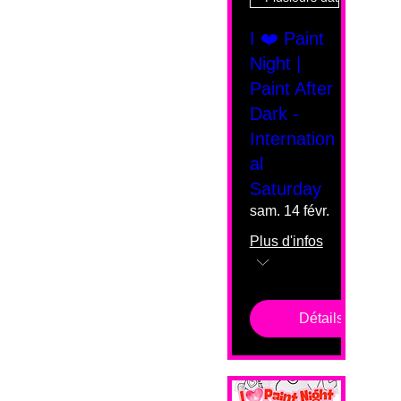
I ❤️ Paint
Night |
Paint After
Dark -
Internation
al
Saturday
sam. 14 févr.
Plus d'infos
Détails