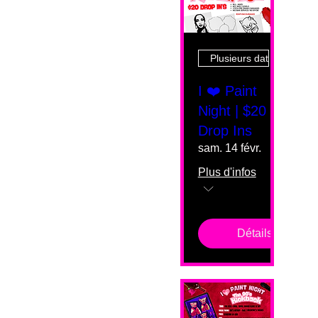
Plusieurs dates
I ❤️ Paint
Night | $20
Drop Ins
sam. 14 févr.
Plus d'infos
Détails