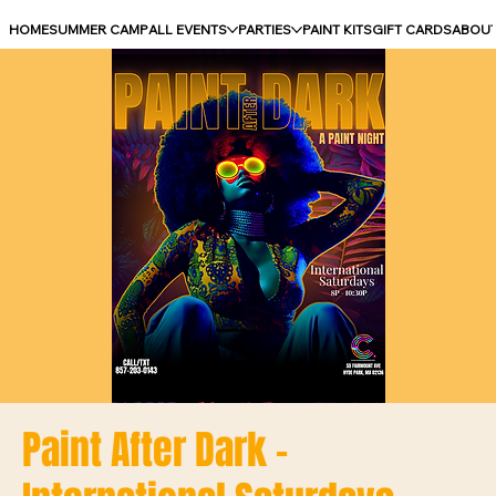
HOME
SUMMER CAMP
ALL EVENTS
PARTIES
PAINT KITS
GIFT CARDS
ABOU
Paint After Dark -