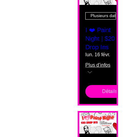
Plusieurs dates
I ❤️ Paint
Night | $20
Drop Ins
lun. 16 févr.
Plus d'infos
Détails