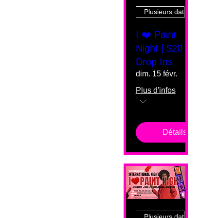
Plusieurs dates
I ❤️ Paint
Night | $20
Drop Ins
dim. 15 févr.
Plus d'infos
Détails
Plusieurs dates