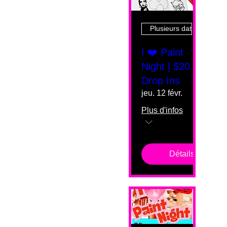
Plusieurs dates
I ❤️ Paint
Night | $20
Drop Ins
jeu. 12 févr.
Plus d'infos
Détails