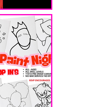
sam. 14 févr.
Boston
Valentines 
Day 
Edition 
 Ave