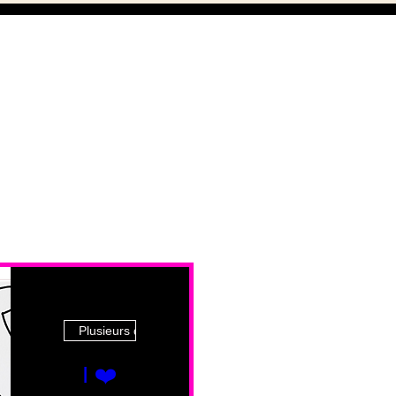
Plusieurs dates
I ❤️