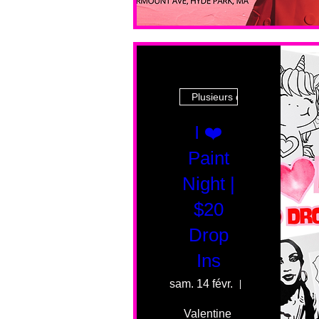
Plusieurs dates
I ❤️
Paint
Night |
$20
Drop
Ins
sam. 14 févr.
55 Fairmount
Valentine 