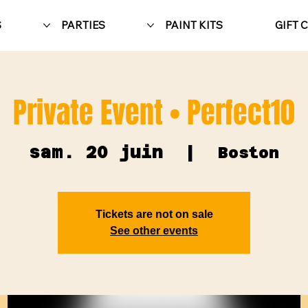
S
PARTIES
PAINT KITS
GIFT 
Private Event • Perfect10
sam. 20 juin
  |  
Boston
Tickets are not on sale
See other events