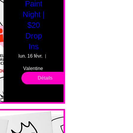
Paint
Night |
$20
Drop
Ins
lun. 16 févr.
55 Fairmount Ave
Valentine 
drop in 
Détails
sessions. 
All ages, 
all skill 
levels. No 
bar service. 
No BYOB. 