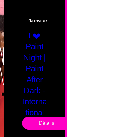
Plusieurs dates
I ❤️
Paint
Night |
Paint
After
Dark -
Interna
tional
Saturd
Détails
ay