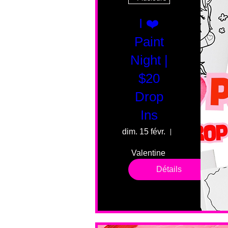
I ❤️
Paint
Night |
$20
Drop
Ins
dim. 15 févr.
55 Fairmount 
Valentine 
drop in 
Détails
sessions. 
All ages, 
all skill 
levels. No 
bar service. 