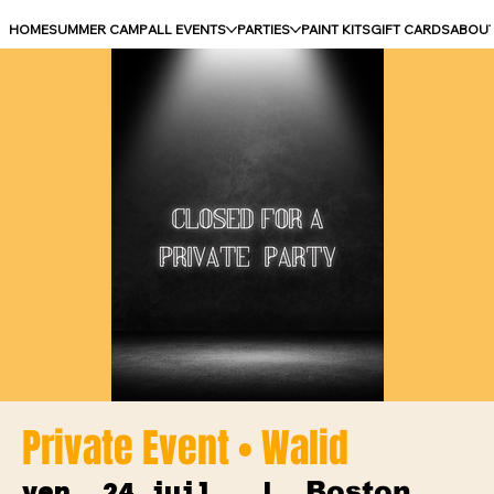
HOME
SUMMER CAMP
ALL EVENTS
PARTIES
PAINT KITS
GIFT CARDS
ABOU
Private Event • Walid
Boston
ven. 24 juil.
  |  