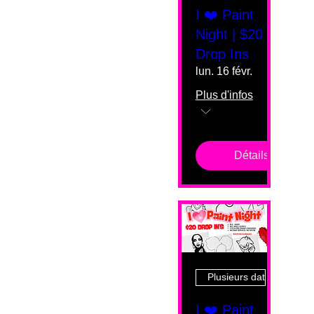
I ❤️ Paint
Night | $20
Drop Ins
lun. 16 févr.
Plus d'infos
Détails
Plusieurs dates
I ❤️ Paint