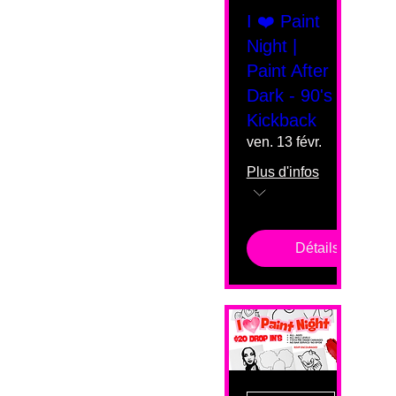
I ❤️ Paint
Night |
Paint After
Dark - 90's
Kickback
ven. 13 févr.
Plus d'infos
Détails