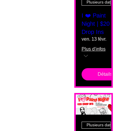
Plusieurs dates
I ❤️ Paint
Night | $20
Drop Ins
ven. 13 févr.
Plus d'infos
Détails
Plusieurs dates