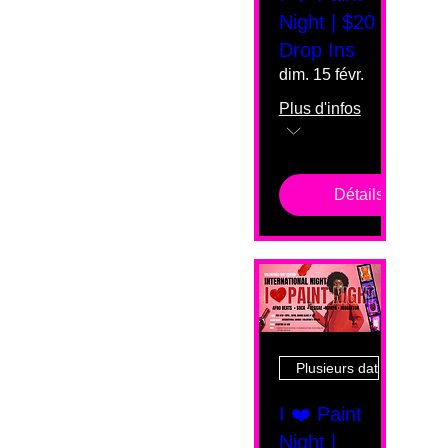
Night | $20
Drop Ins
dim. 15 févr.
Plus d'infos
Détails
Plusieurs dates
I ❤️ Paint
Night |