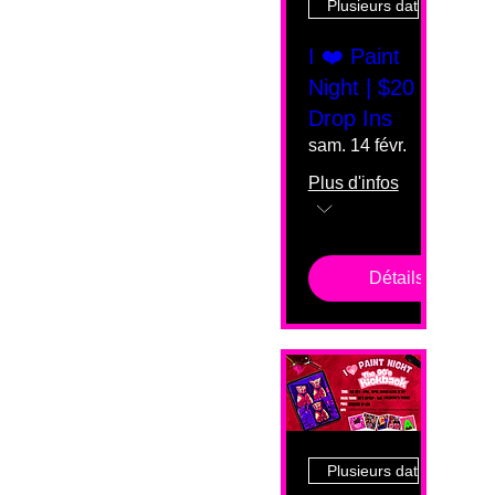
Plusieurs dates
I ❤️ Paint
Night | $20
Drop Ins
sam. 14 févr.
Plus d'infos
Détails
Plusieurs dates