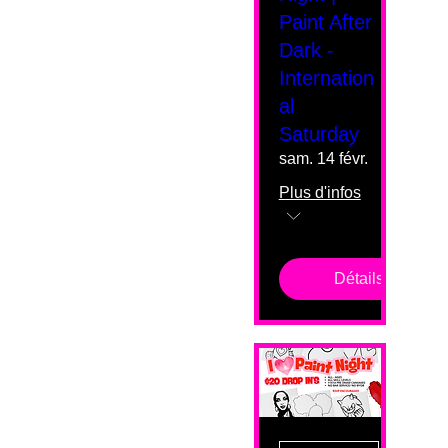
Paint After
Dark -
Internation
al
Saturday
sam. 14 févr.
Plus d'infos
Détails