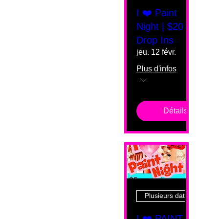
I ❤️ Paint
Night | $20
Drop Ins
jeu. 12 févr.
Plus d'infos
Détails
Plusieurs dates
I ❤️ PAINT