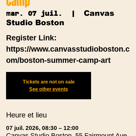
Camp
Canvas
mar. 07 juil.
  |  
Studio Boston
Register Link:
https://www.canvasstudioboston.c
om/boston-summer-camp-art
Tickets are not on sale
See other events
Heure et lieu
07 juil. 2026, 08:30 – 12:00
Canvas Studio Boston, 55 Fairmount Ave,