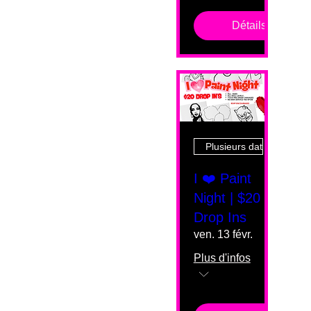
Détails
Plusieurs dates
I ❤️ Paint
Night | $20
Drop Ins
ven. 13 févr.
Plus d'infos