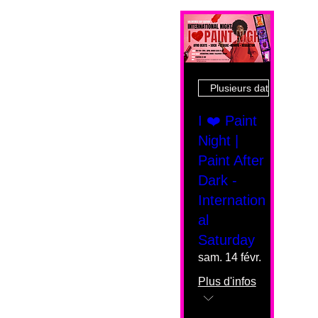
Plusieurs dates
I ❤️ Paint
Night |
Paint After
Dark -
Internation
al
Saturday
sam. 14 févr.
Plus d'infos