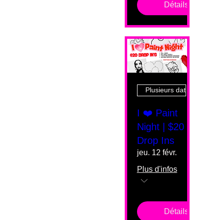
Détails
Plusieurs dates
I ❤️ Paint
Night | $20
Drop Ins
jeu. 12 févr.
Plus d'infos
Détails