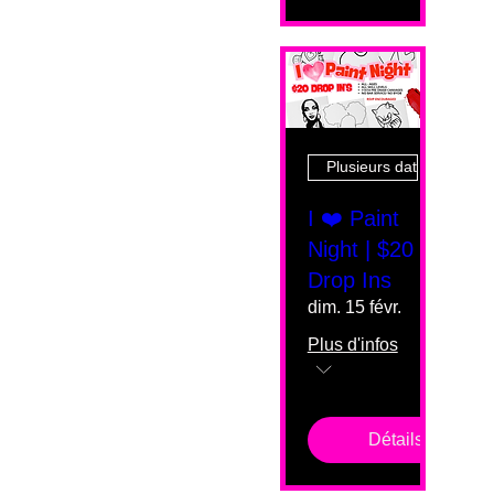
Plusieurs dates
I ❤️ Paint
Night | $20
Drop Ins
dim. 15 févr.
Plus d'infos
Détails