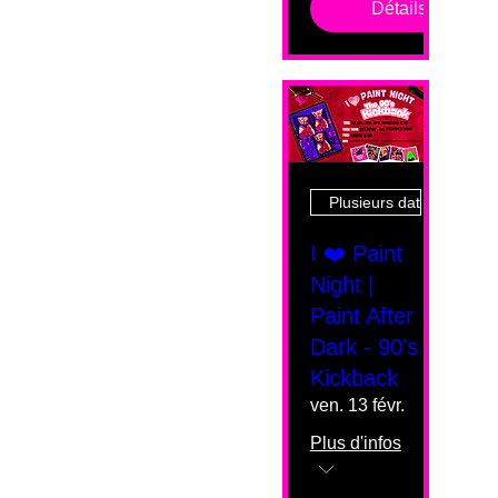
Détails
Plusieurs dates
I ❤️ Paint
Night |
Paint After
Dark - 90's
Kickback
ven. 13 févr.
Plus d'infos