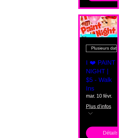
Plusieurs dates
I ❤️ PAINT
NIGHT |
$5 - Walk
Ins
mar. 10 févr.
Plus d'infos
Détails