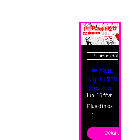
Plusieurs dates
I ❤️ Paint
Night | $20
Drop Ins
lun. 16 févr.
Plus d'infos
Détails