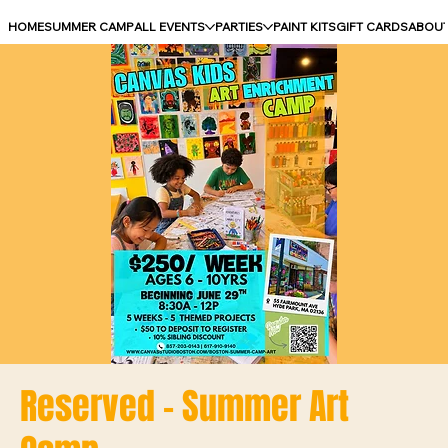
HOME
SUMMER CAMP
ALL EVENTS
PARTIES
PAINT KITS
GIFT CARDS
ABOU
Reserved - Summer Art