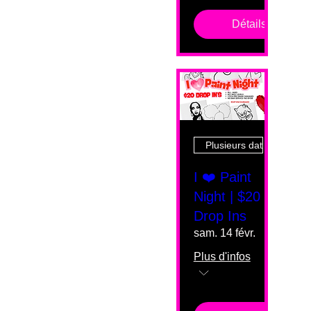
Détails
Plusieurs dates
I ❤️ Paint
Night | $20
Drop Ins
sam. 14 févr.
Plus d'infos