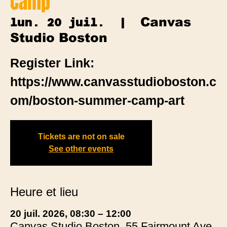
Camp
Canvas
lun. 20 juil.
  |  
Studio Boston
Register Link:
https://www.canvasstudioboston.c
om/boston-summer-camp-art
Tickets are not on sale
See other events
Heure et lieu
20 juil. 2026, 08:30 – 12:00
Canvas Studio Boston, 55 Fairmount Ave,