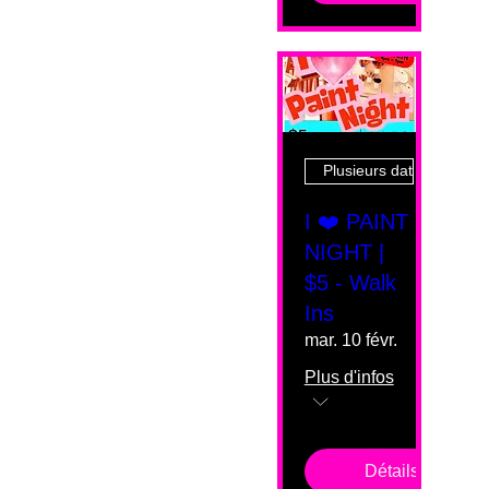
Plusieurs dates
I ❤️ PAINT
NIGHT |
$5 - Walk
Ins
mar. 10 févr.
Plus d'infos
Détails