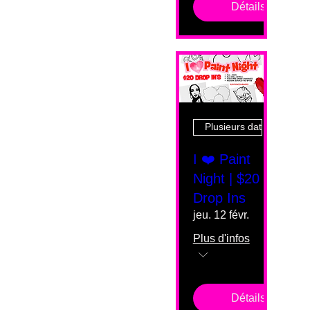
Détails
Plusieurs dates
I ❤️ Paint
Night | $20
Drop Ins
jeu. 12 févr.
Plus d'infos
Détails