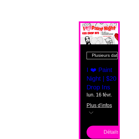
Plusieurs dates
I ❤️ Paint
Night | $20
Drop Ins
lun. 16 févr.
Plus d'infos
Détails