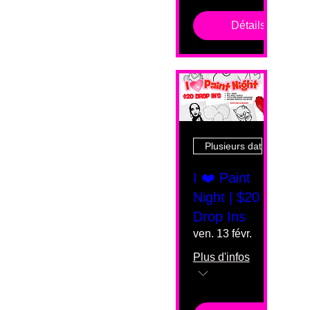
Détails
Plusieurs dates
I ❤️ Paint
Night | $20
Drop Ins
ven. 13 févr.
Plus d'infos