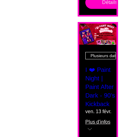
Détails
Plusieurs dates
I ❤️ Paint
Night |
Paint After
Dark - 90's
Kickback
ven. 13 févr.
Plus d'infos