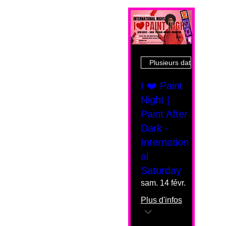
Plusieurs dates
I ❤️ Paint
Night |
Paint After
Dark -
Internation
al
Saturday
sam. 14 févr.
Plus d'infos