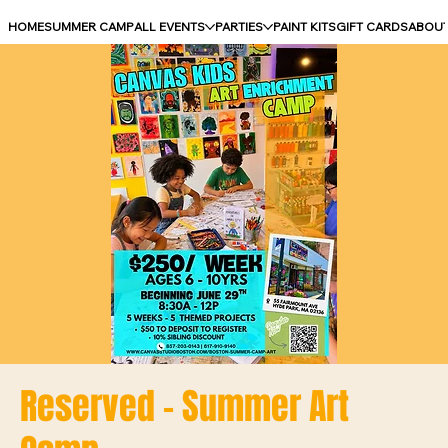
HOME
SUMMER CAMP
ALL EVENTS
PARTIES
PAINT KITS
GIFT CARDS
ABOU
Reserved - Summer Art