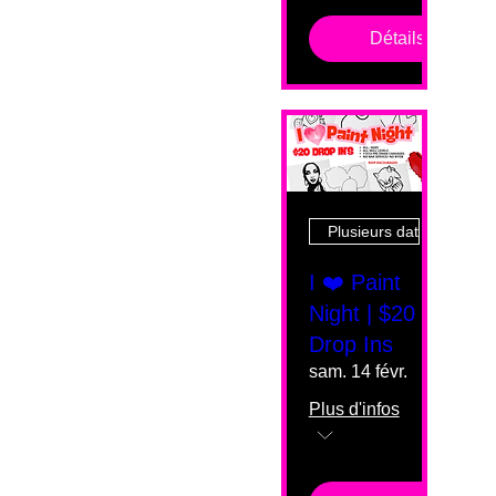
Détails
Plusieurs dates
I ❤️ Paint
Night | $20
Drop Ins
sam. 14 févr.
Plus d'infos