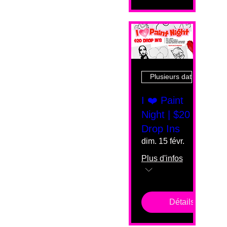
Plusieurs dates
I ❤️ Paint
Night | $20
Drop Ins
dim. 15 févr.
Plus d'infos
Détails