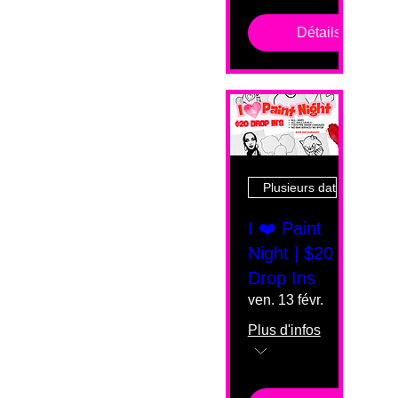
Détails
Plusieurs dates
I ❤️ Paint
Night | $20
Drop Ins
ven. 13 févr.
Plus d'infos