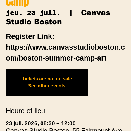
Camp
Canvas
jeu. 23 juil.
  |  
Studio Boston
Register Link:
https://www.canvasstudioboston.c
om/boston-summer-camp-art
Tickets are not on sale
See other events
Heure et lieu
23 juil. 2026, 08:30 – 12:00
Canvas Studio Boston, 55 Fairmount Ave,