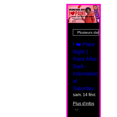
Plusieurs dates
I ❤️ Paint
Night |
Paint After
Dark -
Internation
al
Saturday
sam. 14 févr.
Plus d'infos