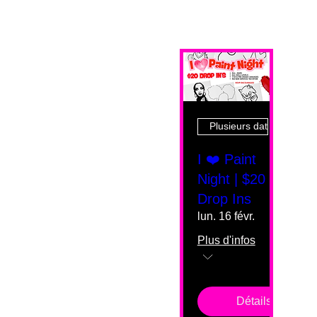
Plusieurs dates
I ❤️ Paint
Night | $20
Drop Ins
lun. 16 févr.
Plus d'infos
Détails