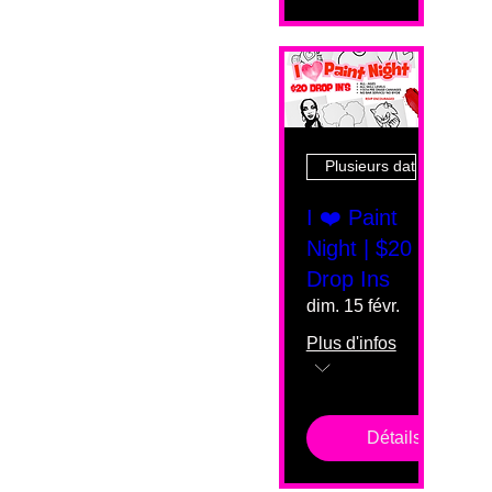
Plusieurs dates
I ❤️ Paint
Night | $20
Drop Ins
dim. 15 févr.
Plus d'infos
Détails