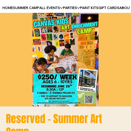
HOME
SUMMER CAMP
ALL EVENTS
PARTIES
PAINT KITS
GIFT CARDS
ABOU
Reserved - Summer Art