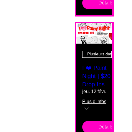
Détails
Plusieurs dates
I ❤️ Paint
Night | $20
Drop Ins
jeu. 12 févr.
Plus d'infos
Détails