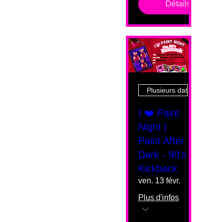
Détails
Plusieurs dates
I ❤️ Paint
Night |
Paint After
Dark - 90's
Kickback
ven. 13 févr.
Plus d'infos