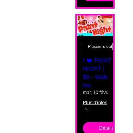
Plusieurs dates
I ❤️ PAINT
NIGHT |
$5 - Walk
Ins
mar. 10 févr.
Plus d'infos
Détails