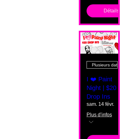
Détails
Plusieurs dates
I ❤️ Paint
Night | $20
Drop Ins
sam. 14 févr.
Plus d'infos