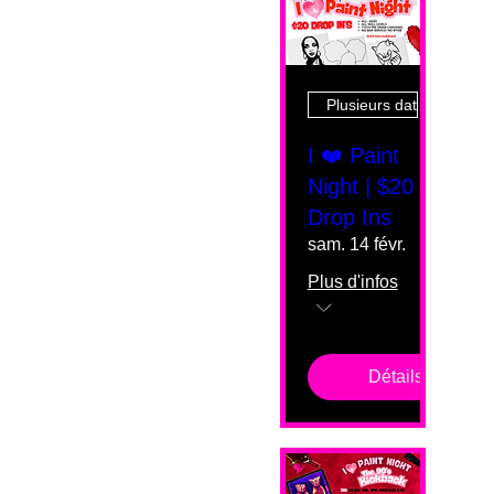
Plusieurs dates
I ❤️ Paint
Night | $20
Drop Ins
sam. 14 févr.
Plus d'infos
Détails