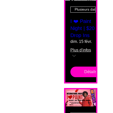
Plusieurs dates
I ❤️ Paint
Night | $20
Drop Ins
dim. 15 févr.
Plus d'infos
Détails