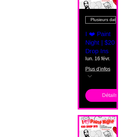
Plusieurs dates
I ❤️ Paint
Night | $20
Drop Ins
lun. 16 févr.
Plus d'infos
Détails