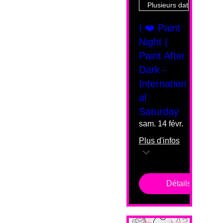
Plusieurs dates
I ❤️ Paint
Night |
Paint After
Dark -
Internation
al
Saturday
sam. 14 févr.
Plus d'infos
Détails