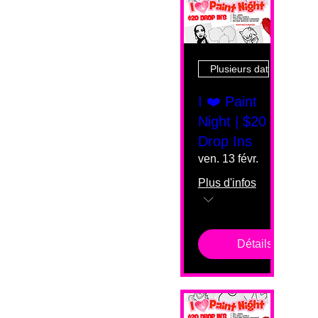
Plusieurs dates
I ❤️ Paint
Night | $20
Drop Ins
ven. 13 févr.
Plus d'infos
Détails