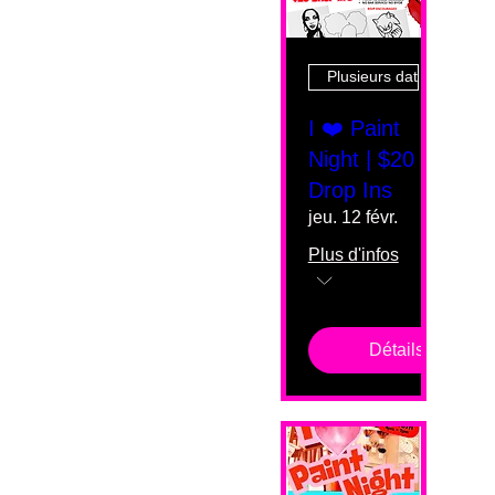
Plusieurs dates
I ❤️ Paint
Night | $20
Drop Ins
jeu. 12 févr.
Plus d'infos
Détails