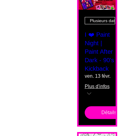
Plusieurs dates
I ❤️ Paint
Night |
Paint After
Dark - 90's
Kickback
ven. 13 févr.
Plus d'infos
Détails