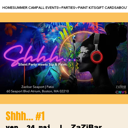
HOME
SUMMER CAMP
ALL EVENTS
PARTIES
PAINT KITS
GIFT CARDS
ABOU
Shhh… #1
ZaZiBar
ven. 24 mai
  |  