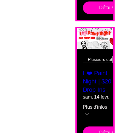
Détails
Plusieurs dates
I ❤️ Paint
Night | $20
Drop Ins
sam. 14 févr.
Plus d'infos
Détails