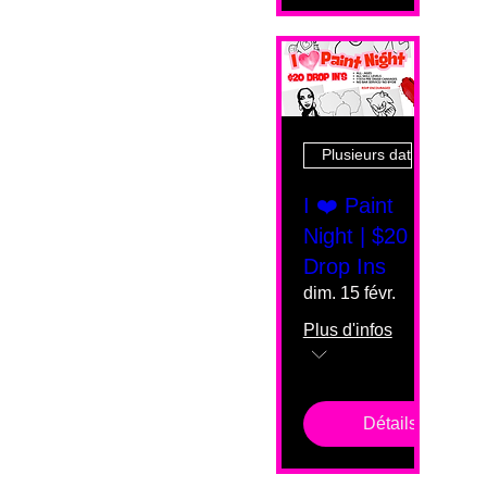
Plusieurs dates
I ❤️ Paint
Night | $20
Drop Ins
dim. 15 févr.
Plus d'infos
Détails