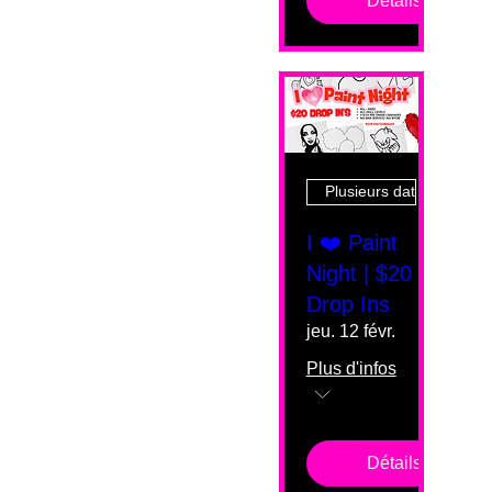
Détails
Plusieurs dates
I ❤️ Paint
Night | $20
Drop Ins
jeu. 12 févr.
Plus d'infos
Détails