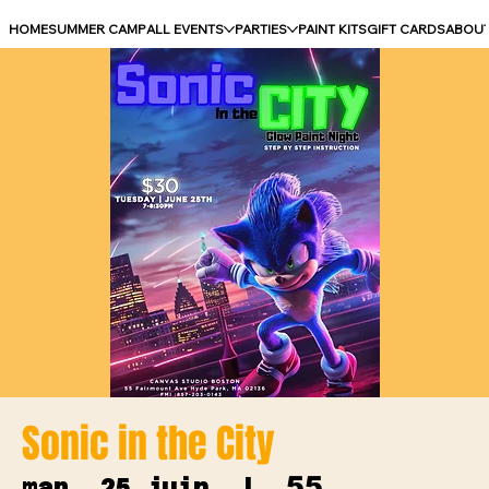
HOME
SUMMER CAMP
ALL EVENTS
PARTIES
PAINT KITS
GIFT CARDS
ABOU
Sonic in the City
55
mar. 25 juin
  |  