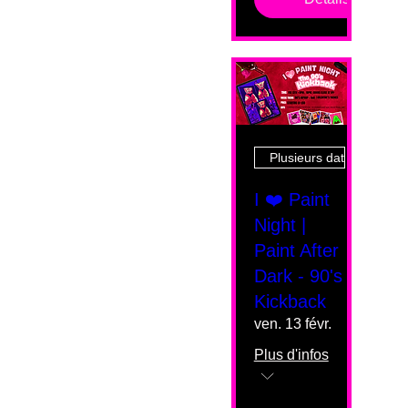
Plusieurs dates
I ❤️ Paint
Night |
Paint After
Dark - 90's
Kickback
ven. 13 févr.
Plus d'infos