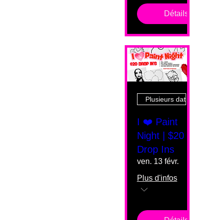
Détails
Plusieurs dates
I ❤️ Paint
Night | $20
Drop Ins
ven. 13 févr.
Plus d'infos