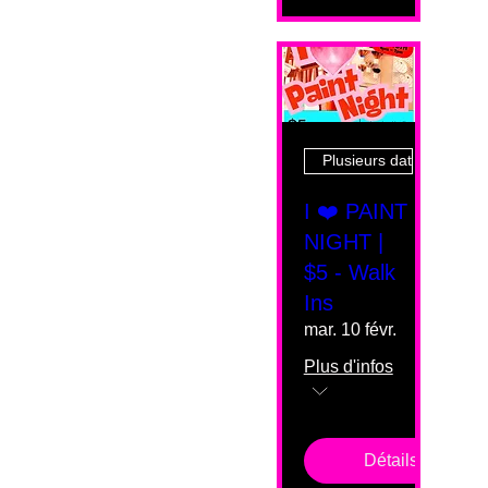
Plusieurs dates
I ❤️ PAINT
NIGHT |
$5 - Walk
Ins
mar. 10 févr.
Plus d'infos
Détails