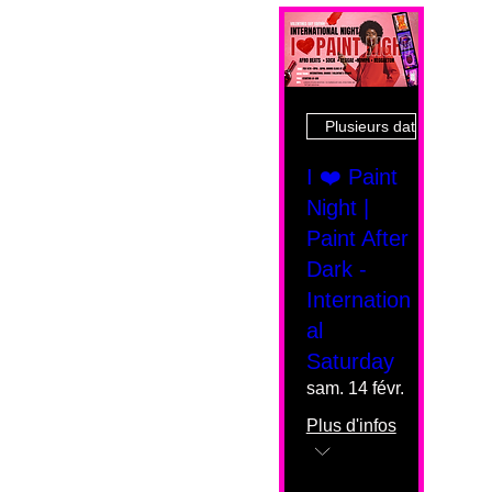
Plusieurs dates
I ❤️ Paint
Night |
Paint After
Dark -
Internation
al
Saturday
sam. 14 févr.
Plus d'infos