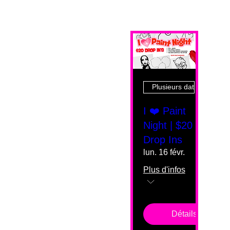
Plusieurs dates
I ❤️ Paint
Night | $20
Drop Ins
lun. 16 févr.
Plus d'infos
Détails