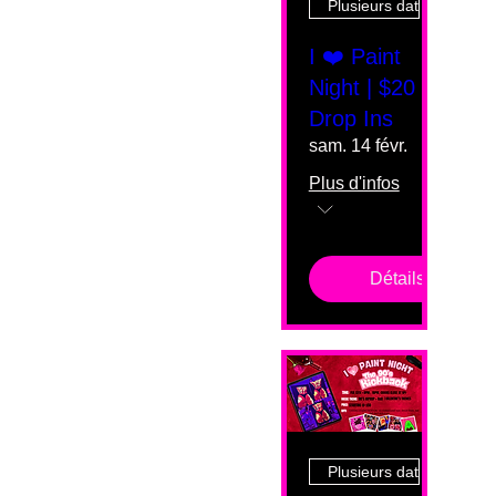
Plusieurs dates
I ❤️ Paint
Night | $20
Drop Ins
sam. 14 févr.
Plus d'infos
Détails
Plusieurs dates