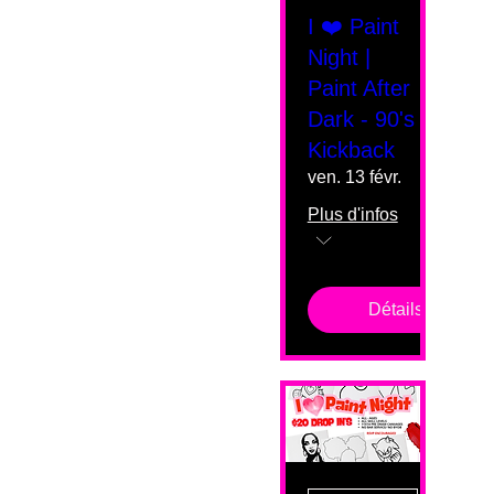
I ❤️ Paint
Night |
Paint After
Dark - 90's
Kickback
ven. 13 févr.
Plus d'infos
Détails