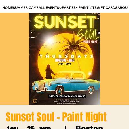
HOME
SUMMER CAMP
ALL EVENTS
PARTIES
PAINT KITS
GIFT CARDS
ABOU
Sunset Soul - Paint Night
Boston
jeu. 25 avr.
  |  