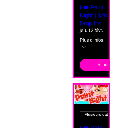
I ❤️ Paint
Night | $20
Drop Ins
jeu. 12 févr.
Plus d'infos
Détails
Plusieurs dates
I ❤️ PAINT