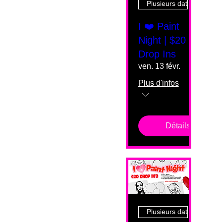
Plusieurs dates
I ❤️ Paint
Night | $20
Drop Ins
ven. 13 févr.
Plus d'infos
Détails
Plusieurs dates