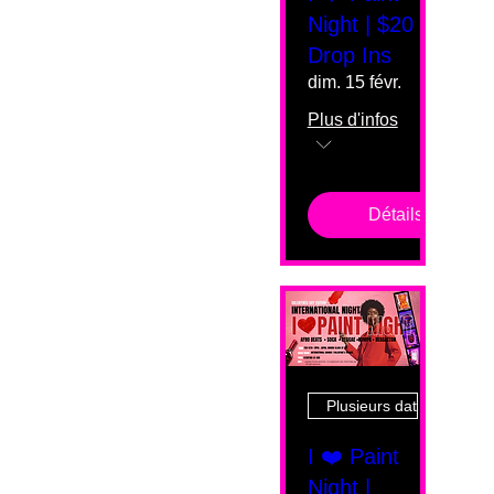
Night | $20
Drop Ins
dim. 15 févr.
Plus d'infos
Détails
Plusieurs dates
I ❤️ Paint
Night |