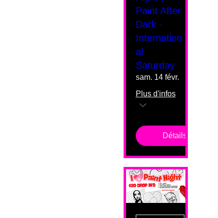
Paint After
Dark -
Internation
al
Saturday
sam. 14 févr.
Plus d'infos
Détails