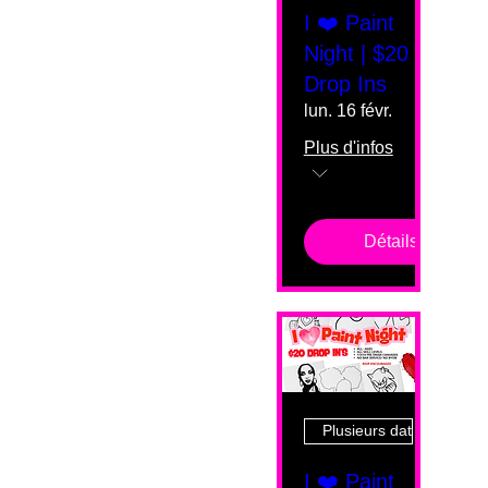
I ❤️ Paint
Night | $20
Drop Ins
lun. 16 févr.
Plus d'infos
Détails
Plusieurs dates
I ❤️ Paint