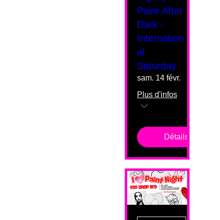
Paint After
Dark -
Internation
al
Saturday
sam. 14 févr.
Plus d'infos
Détails