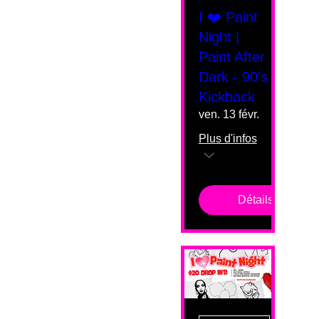
I ❤️ Paint
Night |
Paint After
Dark - 90's
Kickback
ven. 13 févr.
Plus d'infos
Détails