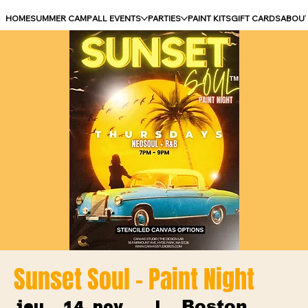
HOME
SUMMER CAMP
ALL EVENTS
PARTIES
PAINT KITS
GIFT CARDS
ABOU
Sunset Soul - Paint Night
Boston
jeu. 14 nov.
  |  