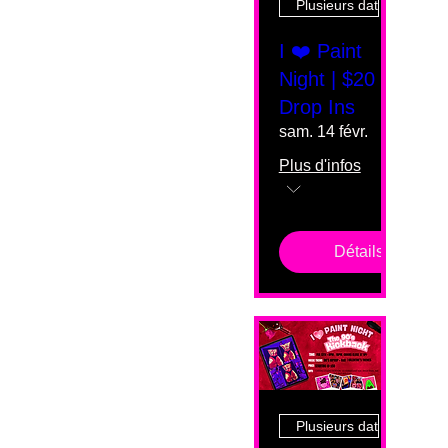
Plusieurs dates
I ❤️ Paint
Night | $20
Drop Ins
sam. 14 févr.
Plus d'infos
Détails
Plusieurs dates