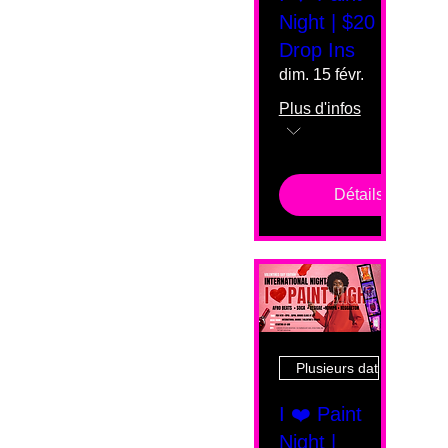
Night | $20
Drop Ins
dim. 15 févr.
Plus d'infos
Détails
Plusieurs dates
I ❤️ Paint
Night |