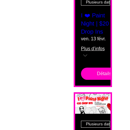
Plusieurs dates
I ❤️ Paint
Night | $20
Drop Ins
ven. 13 févr.
Plus d'infos
Détails
Plusieurs dates