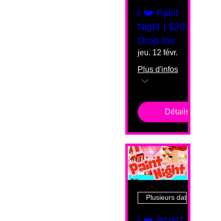
I ❤️ Paint
Night | $20
Drop Ins
jeu. 12 févr.
Plus d'infos
Détails
Plusieurs dates
I ❤️ PAINT