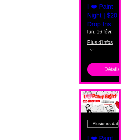
I ❤️ Paint
Night | $20
Drop Ins
lun. 16 févr.
Plus d'infos
Détails
Plusieurs dates
I ❤️ Paint